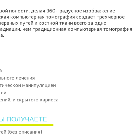
вой полости, делая 360-градусное изображение
еская компьютерная томография создает трехмерное
нервных путей и костной ткани всего за одно
 радиации, чем традиционная компьютерная томография
а.
й
льного лечения
гической манипуляцией
тей
ений, и скрытого кариеса
Ы ПОЛУЧАЕТЕ:
ей (без описания)