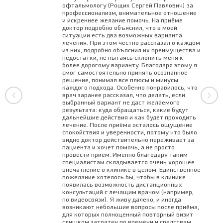
глаукоме (пневмотонометрия,
VivityTM (DFT415,515,615) (Alcon,
Лазерная коррекция зрения LASІK
офтальмологу (Рощик Сергей Павлович) за
компьютерная периметрия, ОКТ
1290
45000
США)
профессионализм, внимательное отношение
двух глаз - 3 категории сложности
сетчатки и зрительных нервов – обоих
и искреннее желание помочь. На приёме
Факоэмульсификация катаракты с
доктор подробно объяснил, что в моей
глаз, офтальмоскопия)
Лазерная коррекція зору LASІK
ситуации есть два возможных варианта
имплантацией ИОЛ ADAPT-AO Akreos
методом CustomQ OptiFlap один глаз -
32000
31590
лечения. При этом честно рассказал о каждом
Комплексное диагностическое
асферическая с усовершенствованной
1 категория сложности
из них, подробно объяснил их преимущества и
обследование с консультацией врача-
оптикой (Bausch & Lomb) (США)
недостатки, не пытаясь склонить меня к
офтальмолога (проверка остроты
Лазерная коррекція зору LASІK
более дорогому варианту. Благодаря этому я
Факоемульсифікація катаракти з
смог самостоятельно принять осознанное
зрения, авторефрактометрия,
методом CustomQ OptiFlap один глаз -
38000
решение, понимая все плюсы и минусы
імплантацією ІОЛ Tecnis Eyhance ICB00
пневмотонометрия, оптическая
2400
2 категория сложности
41890
каждого подхода. Особенно понравилось, что
/ Tecnis Eyhance (в інжекторі) DIB00
биометрия АРГОС, пахиметрия, УЗИ
врач заранее рассказал, что делать, если
(Johnson & Johnson, США)
выбранный вариант не даст желаемого
глаза (В-SCAN), биомикроскопия,
результата: куда обращаться, какие будут
офтальмоскопия с циклоплегией и с
Факоемульсифікація катаракти з
дальнейшие действия и как будет проходить
линзой Гольдмана)
лечение. После приёма осталось ощущение
імплантацією ІОЛ Tecnis Eyhancetoric
51090
спокойствия и уверенности, потому что было
IOL DIU 100 - 800 (Johnson & Johnson,
Кератопахимметрия
390
видно доктор действительно переживает за
США)
пациента и хочет помочь, а не просто
Скрининговое обследование зрения
провести приём. Именно благодаря таким
Факоемульсифікація катаракти з
специалистам складывается очень хорошее
(проверка остроты зрения,
впечатление о клинике в целом. Единственное
імплантацією ІОЛ Tecnis Synergy
72190
авторефрактометрия,
990
пожелание хотелось бы, чтобы в клинике
ZFR00V (Johnson & Johnson, США)
пневмотонометрия, компьютерная
появилась возможность дистанционных
консультаций с лечащим врачом (например,
периметрия)
Факоемульсифікація катаракти з
по видеосвязи). Я живу далеко, и иногда
возникают небольшие вопросы после приёма,
імплантацією ІОЛ Tecnis Synergy toric
Диагностический пакет
80890
для которых полноценный повторный визит
IOL DFW100 (Johnson & Johnson,
"Рефракционный" (ОКТ
слишком затратен по времени и средствам.