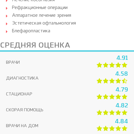
Лечение косоглазия
Комплексная диагностика зрения для
Рефракционные операции
детей с консультацией врача-
офтальмолога (проверка остроты
Аппаратное лечение зрения
зрения, авторефрактометрия,
1300
Эстетическая офтальмология
биометрия, биомикроскопия,
Блефаропластика
бесконтактная офтальмоскопия,
консультация по плану лечения)
СРЕДНЯЯ ОЦЕНКА
Опис ОКТ
490
4.91
ВРАЧИ
4.58
ДИАГНОСТИКА
4.79
СТАЦИОНАР
4.82
СКОРАЯ ПОМОЩЬ
4.84
ВРАЧИ НА ДОМ