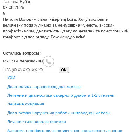
Татьяна Рубан
02.08.2026
5
Наталія Володимірівна, лікар від Бога. Хочу висловити
величезну подяку лікарю за неймовірна чуйність, високий
професіоналізм, делікатність, увагу до деталей та психологічний
комфорт під час огляду. Рекомендую всім!
Остались вопросы?
Мы Вам перезвоним
OK
УЗИ
Диагностика паращитовидной железы
Лечение и диагностика сахарного диабета 1-2 степени
Лечение ожирения
Диагностика нарушения работы щитовидной железы
Лечение гиперпролактинемии
Аденома гипофиза диагностика и консервативное лечение