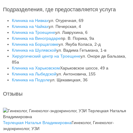
Подразделения, где предоставляется услуга
Клиника на Нивках
ул. Огуречная, 69
Клиника на Чайках
ул. Печерская, 4
Клиника на Троещине
ул. Лаврухина, 6
Клиника на Виноградаре
пр. В. Порика, 9а
Клиника на Борщаговке
ул. Якуба Коласа, 2-д
Клиника на Шулявской
ул. Вадима Гетьмана, 1-в
Хирургический центр на Троещине
ул. Оноре де Бальзака,
85а
Клиника на Харьковском
Харьковское шоссе, 49 а
Клиника на Лыбедской
ул. Антоновича, 155
Клиника на Подоле
ул. Щекавицкая, 36
Отзывы
Терлецкая Наталья Владимировна
Гинеколог, Гинеколог-
эндокринолог, УЗИ