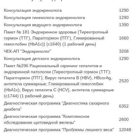
Консультация эндокринолога
1290
Консультация гинеколога-эндокринолога
1290
Консультация ведущего эндокринолога
1390
Пакет № 181 Эндокринное здоровье (Тиреотропный
гормон (ТТГ), Паратгормон (ПТГ), Гликированный
1660
гемоглобин (HbA1c)) (с1640) (1 рабочий день)
ЧЕК-АП "Эндокринолог"
3208
Консультация детского эндокринолога
1290
Пакет №296 Рациональный скрининг гепатитов и
эндокринной патологии (Тиреотропный гормон (ТТГ);
Паратгормон (ПТГ); Вирус гепатита B (HBV), HBcorAg,
2520
антитела суммарные; Гликированный гемоглобин
(HbA1c); Вирус гепатита C (HCV), антитела суммарные
(с1744) (1 рабочий день)
Диагностическая программа "Диагностика сахарного
6352
диабета"
Диагностическая программа "Комплексное
2600
обследование щитовидной железы"
Диагностическая программа "Проблемы лишнего веса"
12048