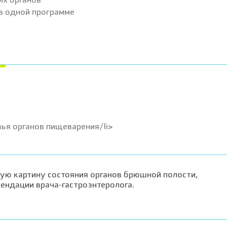
их органов
 в одной программе
ья органов пищеварения/li>
ую картину состояния органов брюшной полости,
ендации врача-гастроэнтеролога.