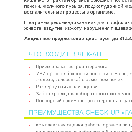
кишечного тракта и органов брюшной полости
печени, желчного пузыря, поджелудочной жел
воспалительные процессы в организме.
Программа рекомендована как для профилакти
животе, вздутие, изжогу, нарушения пищевар
Акционное предложение действует до 31.12.
ЧТО ВХОДИТ В ЧЕК-АП:
Прием врача-гастроэнтеролога
УЗИ органов брюшной полости (печень, 
железа, селезёнка) с осмотром почек
Развернутый анализ крови
Забор крови для лабораторных исследов
Повторный прием гастроэнтеролога с ра
ПРЕИМУЩЕСТВА CHECK-UP «Г
комплексная оценка работы органов пи