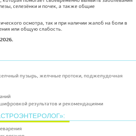
, которая помогает своевременно выявить заболевания
езы, селезёнки и почек, а также общие
ческого осмотра, так и при наличии жалоб на боли в
ения или общую слабость.
2026.
желчный пузырь, желчные протоки, поджелудочная
аний
сшифровкой результатов и рекомендациями
АСТРОЭНТЕРОЛОГ»:
щеварения