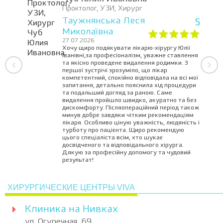
Проктолог, УЗИ, Хирург
Таужнянська Леся
5
Миколаївна
27.07.2026
Хочу щиро подякувати лікарю-хірургу Юлії
Іванівні,за професіоналізм, уважне ставлення
та якісно проведене видалення родимки. З
першої зустрічі зрозуміло, що лікар
компетентний, спокійно відповідала на всі мої
запитання, детально пояснила хід процедури
та подальший догляд за раною. Саме
видалення пройшло швидко, акуратно та без
дискомфорту. Післяопераційний період також
минув добре завдяки чітким рекомендаціям
лікаря. Особливо ціную уважність, людяність і
турботу про пацієнта. Щиро рекомендую
цього спеціаліста всім, хто шукає
досвідченого та відповідального хірурга.
Дякую за професійну допомогу та чудовий
результат!
ХИРУРГИЧЕСКИЕ ЦЕНТРЫ VIVA
Клиника на Нивках
ул. Огуречная, 69