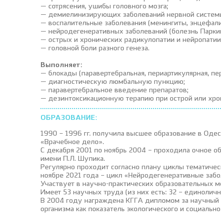
— сотрясения, ушибы головного мозга;
— демиелинизирующих заболеваний нервной системы 
— воспалительные заболевания (менингиты, энцефали
— нейродегенеративных заболеваний (болезнь Паркин
— острых и хронических радикулопатии и нейропати
— головной боли разного генеза.
Выполняет:
— блокады (паравертебральная, периартикулярная, пер
— диагностическую люмбальную пункцию;
— паравертебральное введение препаратов;
— дезинтоксикационную терапию при острой или хрон
ОБРАЗОВАНИЕ:
1990 – 1996 гг. получила высшее образование в Од
«Врачебное дело».
С декабря 2001 по ноябрь 2004 – проходила очное 
имени П.Л. Шупика.
Регулярно проходит согласно плану циклы тематичес
ноябре 2021 года – цикл «Нейродегенеративные забо
Участвует в научно-практических образовательных мер
Имеет 53 научных труда (из них есть: 32 – единолич
В 2004 году награждена КГГА дипломом за научный 
организма как показатель экологического и социальн