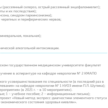
(рассеянный склероз, острый рассеянный энцефаломиелит);
ты и их последствия);
сона, синдром паркинсонизма);
и черепных и периферических нервов;
иневральная, локальная);
ической алкогольной интоксикации.
есском государственном медицинском университете факультет
обучение в аспирантуре на кафедре неврологии № 2 КМАПО
кого усовершенствования по специальности (в последний раз в
левания» на кафедре неврологии № 1 НУОЗ имени П.Л. Шупика);
оприятиях (в 2021 г. – в 10 мероприятиях).
ные; 1 – учебное пособие; 2 – информационные письма);
проект «Новый метод экспресс-диагностики элементного статуса
о-экономического состояния здоровья киевлян».