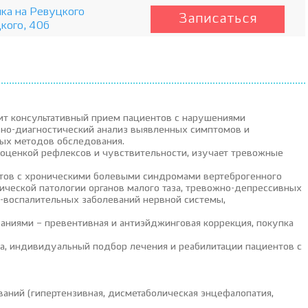
ка на Ревуцкого
Записаться
цкого, 40б
ит консультативный прием пациентов с нарушениями
но-диагностический анализ выявленных симптомов и
ных методов обследования.
 оценкой рефлексов и чувствительности, изучает тревожные
тов с хроническими болевыми синдромами вертеброгенного
ической патологии органов малого таза, тревожно-депрессивных
-воспалительных заболеваний нервной системы,
аниями – превентивная и антиэйджинговая коррекция, покупка
за, индивидуальный подбор лечения и реабилитации пациентов с
аний (гипертензивная, дисметаболическая энцефалопатия,