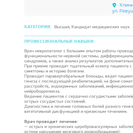
Клини
ул. Реву
КАТЕГОРИЯ:
Высшая, Кандидат медицинских наук
ПРОФЕССИОНАЛЬНЫЕ НАВЫКИ:
Врач невропатолог с большим опытом работы провод
функциональности нервной системы, дифференциаль
синдромов, а также анализ результатов дополнитель
При приеме проводит тщательный осмотр пациента с
симптомы и историю болезни.
Проводит паравертебральные блокады, ведет пациен
генеза с последующей реабилитацией, на фоне сомат
расстройств, эндокринных заболеваний, инфекционно
нейроборрелиоза.
Ведение пациентов с сердечно-сосудистыми заболев
острых сосудистых состояний.
Диагностика и лечение головных болей разного гене
вегетативной дисфункцией и кризисным течением.
Врач проводит лечение:
— острых и хронических цереброваскулярных заболев
острое нарушение мозгового кровообращения);