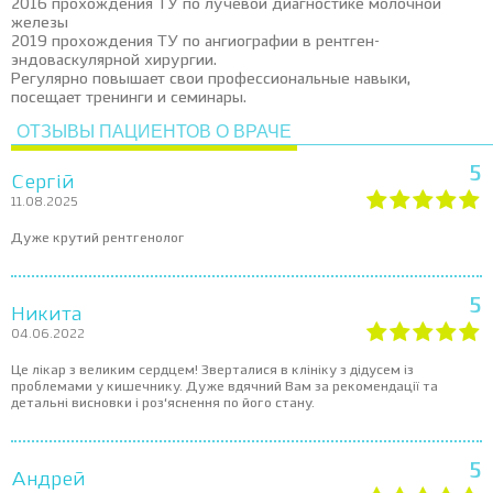
2016 прохождения ТУ по лучевой диагностике молочной
железы
2019 прохождения ТУ по ангиографии в рентген-
эндоваскулярной хирургии.
Регулярно повышает свои профессиональные навыки,
посещает тренинги и семинары.
ОТЗЫВЫ ПАЦИЕНТОВ О ВРАЧЕ
5
Сергій
11.08.2025
Дуже крутий рентгенолог
5
Никита
04.06.2022
Це лікар з великим сердцем! Зверталися в клініку з дідусем із
проблемами у кишечнику. Дуже вдячний Вам за рекомендації та
детальні висновки і роз‘яснення по його стану.
5
Андрей