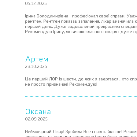
05.12.2025
Ірина Володимирівна - професіонал своєї справи. Уваж
рентген. Рентген показав запалення, лікар визначила к
перший день. Дуже задоволений прекрасним спеціаліс
Рекомендую Ірину, як висококласного лікаря і дуже п
Артем
28.10.2025
Це перший ЛОР із шести, до яких я звертався , хто спр
не просто призначає! Рекомендую!
Оксана
02.09.2025
Неймовірний Лікар! Зробила Все і навіть більше! Реком