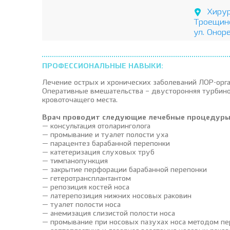
Хирур
Троещин
ул. Оноре
ПРОФЕССИОНАЛЬНЫЕ НАВЫКИ:
Лечение острых и хронических заболеваний ЛОР-орг
Оперативные вмешательства – двусторонняя турбино 
кровоточащего места.
Врач проводит следующие лечебные процедуры 
— консультация отоларинголога
— промывание и туалет полости уха
— парацентез барабанной перепонки
— катетеризация слуховых труб
— тимпанопункция
— закрытие перфорации барабанной перепонки
— гетеротрансплантантом
— репозиция костей носа
— латерепозиция нижних носовых раковин
— туалет полости носа
— анемизация слизистой полости носа
— промывание при носовых пазухах носа методом п