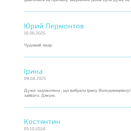
дивлячись на причину звернення (вона була дуже не п
Юрий Лермонтов
16.06.2025
Чудовий лікар
Ірина
08.04.2025
Дуже задоволена , що вибрала Ірину Володимирівну! У
зайвого. Дякую.
Костянтин
05.10.2024