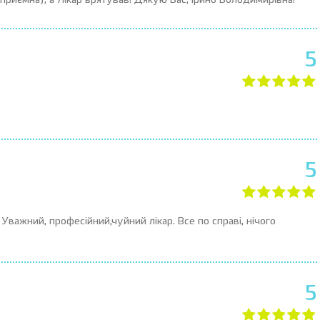
риємна), а Лікар врятував! Дякую Вас, Ірино Володимирівна!
5
5
важний, професійний,чуйний лікар. Все по справі, нічого
5