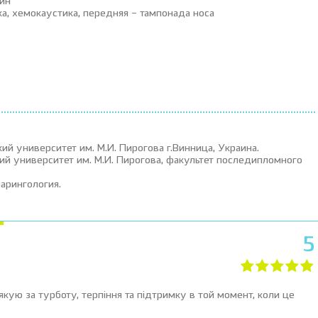
вин
ка, хемокаустика, передняя – тампонада носа
й университет им. М.И. Пирогова г.Винница, Украина.
ий университет им. М.И. Пирогова, факультет последипломного
арингология.
5
кую за турботу, терпіння та підтримку в той момент, коли це