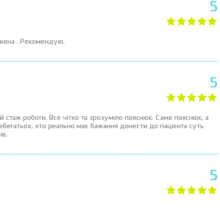
5
ажена . Рекомендую.
5
 стаж роботи. Все чітко та зрозуміло пояснює. Саме пояснює, а
небегатьох, хто реально має бажання донести до пацієнта суть
ів.
5