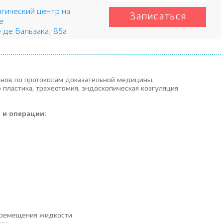
гический центр на
Записаться
е
 де Бальзака, 85а
анов по протоколам доказательной медицины.
пластика, трахеотомия, эндоскопическая коагуляция
и операции:
еремещения жидкости