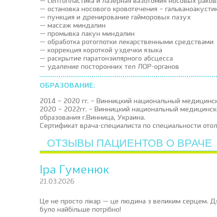
— септопластика и лазерная вазотомия носовых рако
— остановка носового кровотечения – гальваноакусти
— пункция и дренирование гайморовых пазух
— массаж миндалин
— промывка лакун миндалин
— обработка ротоглотки лекарственными средствами
— коррекция короткой уздечки языка
— раскрытие паратонзилярного абсцесса
— удаление посторонних тел ЛОР-органов
ОБРАЗОВАНИЕ:
2014 – 2020 гг. – Винницкий национальный медицински
2020 – 2022гг. – Винницкий национальный медицинск
образования г.Винница, Украина.
Сертификат врача-специалиста по специальности отол
ОТЗЫВЫ ПАЦИЕНТОВ О ВРАЧЕ
Іра Гуменюк
21.03.2026
Це не просто лікар — це людина з великим серцем. Дя
було найбільше потрібно!