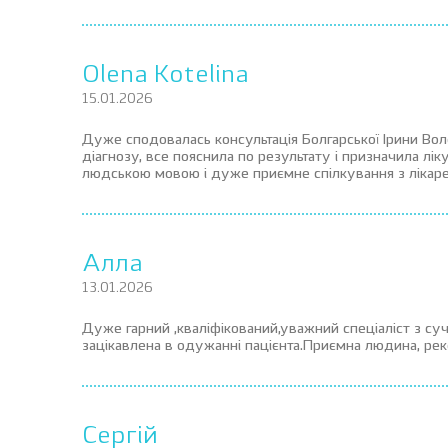
Olena Kotelina
15.01.2026
Дуже сподовалась консультація Болгарської Ірини Во
діагнозу, все пояснила по результату і призначила л
людською мовою і дуже приємне спілкування з лікаре
Алла
13.01.2026
Дуже гарний ,кваліфікований,уважний спеціаліст з су
зацікавлена в одужанні пацієнта.Приємна людина, р
Сергій