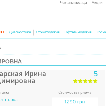
Чек-апы месяца
Акции
03
Диагностика
Стоматология
Офтальмология
Косм
а
ИРОВНА
арская Ирина
5
димировна
голог
Стоимость приема
ет стажа
1290 грн