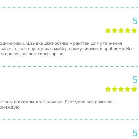
5
лодимирівни. Швидка діагностика + рентген для уточнення
ікування, також пораду як в майбутьному вирішити проблему. Все
м професіоналом своєї справи.
5
часним підходом до лікування .Доступно все пояснює і
екомендую.
5