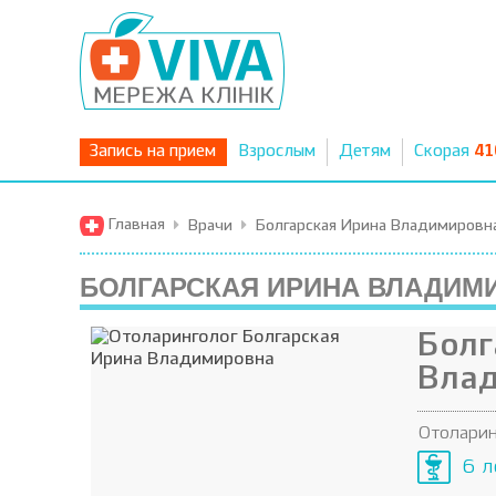
Запись на прием
Взрослым
Детям
Скорая
41
Главная
Врачи
Болгарская Ирина Владимировн
БОЛГАРСКАЯ ИРИНА ВЛАДИМ
Болг
Вла
Отоларин
6 л