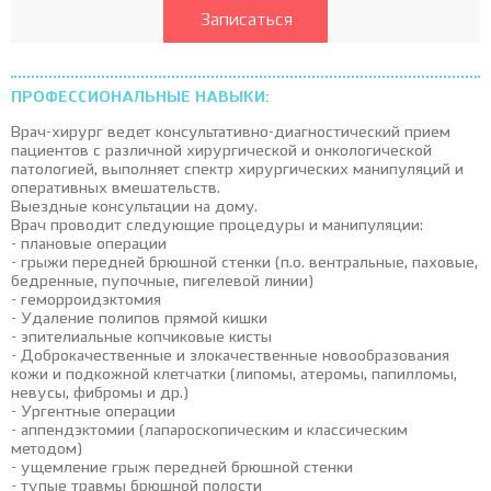
Записаться
ПРОФЕССИОНАЛЬНЫЕ НАВЫКИ:
Врач-хирург ведет консультативно-диагностический прием
пациентов с различной хирургической и онкологической
патологией, выполняет спектр хирургических манипуляций и
оперативных вмешательств.
Выездные консультации на дому.
Врач проводит следующие процедуры и манипуляции:
- плановые операции
- грыжи передней брюшной стенки (п.о. вентральные, паховые,
бедренные, пупочные, пигелевой линии)
- геморроидэктомия
- Удаление полипов прямой кишки
- эпителиальные копчиковые кисты
- Доброкачественные и злокачественные новообразования
кожи и подкожной клетчатки (липомы, атеромы, папилломы,
невусы, фибромы и др.)
- Ургентные операции
- аппендэктомии (лапароскопическим и классическим
методом)
- ущемление грыж передней брюшной стенки
- тупые травмы брюшной полости