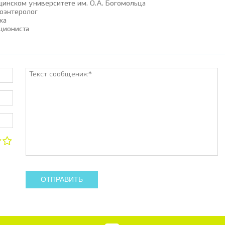
цинском университете им. О.А. Богомольца
роэнтеролог
ка
циониста
ОТПРАВИТЬ