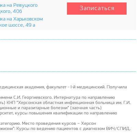
ка на Ревуцкого
Записаться
цкого, 40б
ка на Харьковском
кое шоссе, 49 а
едицинская академия, факультет - I-й медицинский. Получила
имени С.И. Георгиевского. Интернатура по направлению
ть) КНП "Херсонская областная инфекционная больница им. Г.И.
ионные и паразитарные болезни" (заочная часть)
ерситет, курсы повышения квалификации по направлению
категорию. Место проведения курсов – Херсон
% жизни": Курсы по ведению пациентов с диагнозом ВИЧ/СПИД.