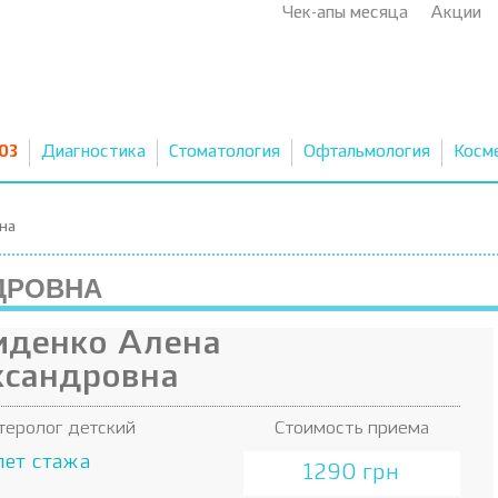
Чек-апы месяца
Акции
03
Диагностика
Стоматология
Офтальмология
Косм
на
ДРОВНА
иденко Алена
ксандровна
теролог детский
Стоимость приема
лет стажа
1290 грн