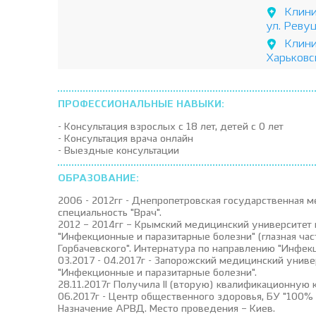
Клини
ул. Реву
Клини
Харьковс
ПРОФЕССИОНАЛЬНЫЕ НАВЫКИ:
- Консультация взрослых с 18 лет, детей с 0 лет
- Консультация врача онлайн
- Выездные консультации
ОБРАЗОВАНИЕ:
2006 - 2012гг - Днепропетровская государственная м
специальность "Врач".
2012 – 2014гг – Крымский медицинский университет 
"Инфекционные и паразитарные болезни" (глазная час
Горбачевского". Интернатура по направлению "Инфекц
03.2017 - 04.2017г - Запорожский медицинский унив
"Инфекционные и паразитарные болезни".
28.11.2017г Получила ІІ (вторую) квалификационную 
06.2017г - Центр общественного здоровья, БУ "100
Назначение АРВД. Место проведения – Киев.