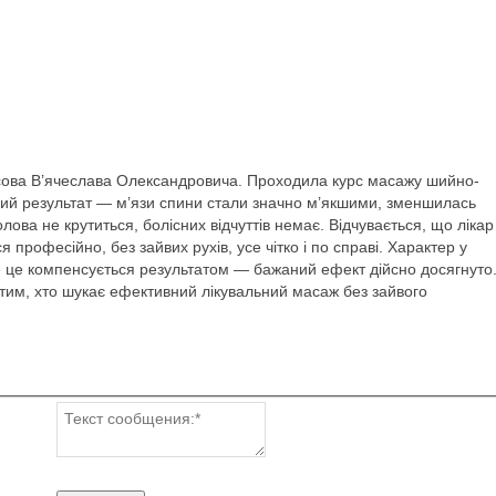
сова В’ячеслава Олександровича. Проходила курс масажу шийно-
ітний результат — м’язи спини стали значно м’якшими, зменшилась
ова не крутиться, болісних відчуттів немає. Відчувається, що лікар
 професійно, без зайвих рухів, усе чітко і по справі. Характер у
е це компенсується результатом — бажаний ефект дійсно досягнуто
 тим, хто шукає ефективний лікувальний масаж без зайвого