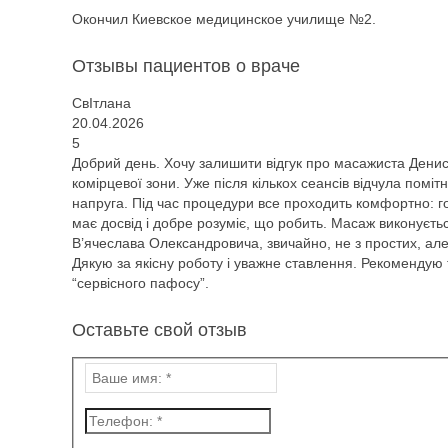
Окончил Киевское медицинское училище №2.
Отзывы пациентов о враче
СвIтлана
20.04.2026
5
Добрий день. Хочу залишити відгук про масажиста Дени
комірцевої зони. Уже після кількох сеансів відчула пом
напруга. Під час процедури все проходить комфортно: гол
має досвід і добре розуміє, що робить. Масаж виконується
В’ячеслава Олександровича, звичайно, не з простих, ал
Дякую за якісну роботу і уважне ставлення. Рекомендую
“сервісного пафосу”.
Оставьте свой отзыв