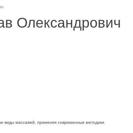
ич
ав Олександрович
ые виды массажей, применяя современные методики.