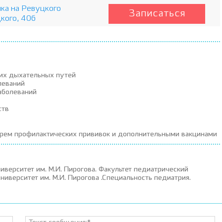
ка на Ревуцкого
Записаться
цкого, 40б
них дыхательных путей
леваний
заболеваний
ств
дарем профилактических прививок и дополнительными вакцинами
верситет им. М.И. Пирогова. Факультет педиатрический
иверситет им. М.И. Пирогова .Специальность педиатрия.