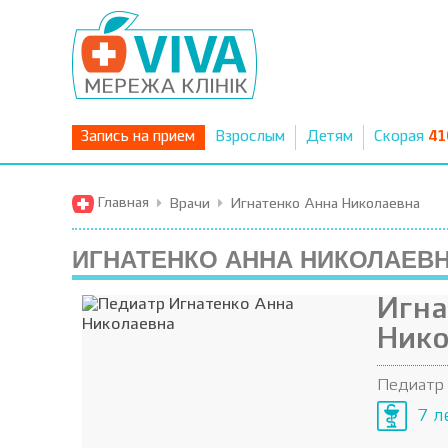
Запись на прием
Взрослым
Детям
Скорая
41
Главная
Врачи
Игнатенко Анна Николаевна
ИГНАТЕНКО АННА НИКОЛАЕВ
Игна
Нико
Педиатр
7 л