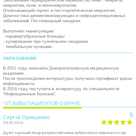
Заболевания периферической нервной системы - невриты,
невралгии, поли- и мононевропатии.
Опоясывающий герпес и постгерпетическая невралгия.
Диагностика демиелинизирующих и нейродегенеративных
заболеваний. Постковидный синдром.
Выполняет манипуляции:
- паравертебральные блокады
- купирование при туннельном синдроме
- люмбальную пункцию.
ОБРАЗОВАНИЕ:
В 2011 году окончила Днепропетровскую медицинскую
академию.
После прохождения интернатуры, получила сертификат врача-
инфекциониста.
В 2014 году поступила в аспирантуру по специальности
"Инфекционные болезни".
ОТЗЫВЫ ПАЦИЕНТОВ О ВРАЧЕ
5
Сергій Орищенко
09.05.2024
Дуже хороший лікар розумна ввічлива добросовісно відноситься до