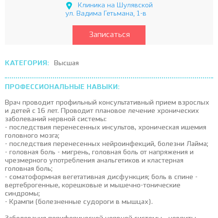
Клиника на Шулявской
ул. Вадима Гетьмана, 1-в
Записаться
КАТЕГОРИЯ:
Высшая
ПРОФЕССИОНАЛЬНЫЕ НАВЫКИ:
Врач проводит профильный консультативный прием взрослых
и детей с 16 лет. Проводит плановое лечение хронических
заболеваний нервной системы:
- последствия перенесенных инсультов, хроническая ишемия
головного мозга;
- последствия перенесенных нейроинфекций, болезни Лайма;
- головная боль - мигрень, головная боль от напряжения и
чрезмерного употребления анальгетиков и кластерная
головная боль;
- соматоформная вегетативная дисфункция; боль в спине -
вертеброгенные, корешковые и мышечно-тонические
синдромы;
- Крампи (болезненные судороги в мышцах).