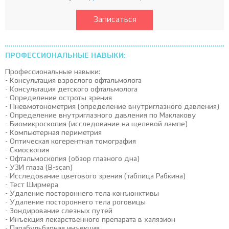
Записаться
ПРОФЕССИОНАЛЬНЫЕ НАВЫКИ:
Профессиональные навыки:
- Консультация взрослого офтальмолога
- Консультация детского офтальмолога
- Определение остроты зрения
- Пневмотонометрия (определение внутриглазного давления)
- Определение внутриглазного давления по Маклакову
- Биомикроскопия (исследование на щелевой лампе)
- Компьютерная периметрия
- Оптическая когерентная томография
- Скиоскопия
- Офтальмоскопия (обзор глазного дна)
- УЗИ глаза (В-scan)
- Исследование цветового зрения (таблица Рабкина)
- Тест Ширмера
- Удаление постороннего тела конъюнктивы
- Удаление постороннего тела роговицы
- Зондирование слезных путей
- Инъекция лекарственного препарата в халязион
- Парабульбарная инъекция