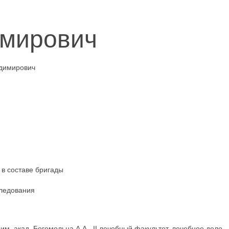
имирович
в составе бригады
следования
. акад. Богомольца А.А., II лечебный факультет, лечебное дело.