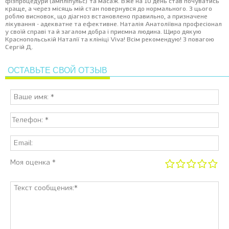
фізпроцедури (ампліпульс) та масаж. Вже на 10 день став почуватись
краще, а через місяць мій стан повернувся до нормального. З цього
роблю висновок, що діагноз встановлено правильно, а призначене
лікування - адекватне та ефективне. Наталія Анатоліївна професіонал
у своїй справі та й загалом добра і приємна людина. Щиро дякую
Краснопольській Наталії та клініці Viva! Всім рекомендую! З повагою
Сергій Д.
ОСТАВЬТЕ СВОЙ ОТЗЫВ
Моя оценка *