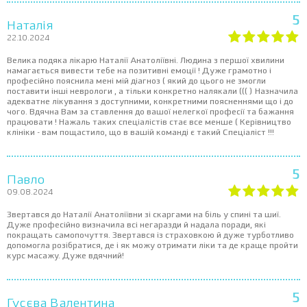
5
Наталія
22.10.2024
Велика подяка лікарю Наталії Анатоліївні. Людина з першої хвилини
намагається вивести тебе на позитивні емоції ! Дуже грамотно і
професійно пояснила мені мій діагноз ( який до цього не змогли
поставити інші неврологи , а тільки конкретно налякали ((( ) Назначила
адекватне лікування з доступними, конкретними поясненнями що і до
чого. Вдячна Вам за ставлення до вашої нелегкої професії та бажання
працювати ! Нажаль таких спеціалістів стає все менше ( Керівництво
клініки - вам пощастило, що в вашій команді є такий Спеціаліст !!!
5
Павло
09.08.2024
Звертався до Наталії Анатоліївни зі скаргами на біль у спині та шиї.
Дуже професійно визначила всі негаразди й надала поради, які
покращать самопочуття. Звертався із страховкою й дуже турботливо
допомогла розібратися, де і як можу отримати ліки та де краще пройти
курс масажу. Дуже вдячний!
5
Гусєва Валентина