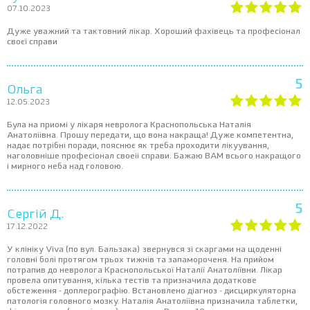
07.10.2023
Дуже уважний та тактовний лікар. Хороший фахівець та професіонал
своєї справи
5
Ольга
12.05.2023
Була на приомі у лікаря невролога Краснопольська Наталія
Анатоліівна. Прошу передати, що вона накраща! Дуже компетентна,
надає потрібні поради, пояснює як треба проходити лікуування,
наголовніше професіонал своеіі справи. Бажаю ВАМ всього накращого
і мирного неба над головою.
5
Сергій Д.
17.12.2022
У клініку Viva (по вул. Бальзака) звернувся зі скаргами на щоденні
головні болі протягом трьох тижнів та запамороченя. На прийом
потрапив до невролога Краснопольської Наталії Анатоліївни. Лікар
провела опитування, кілька тестів та призначила додаткове
обстеження - доплерографію. Встановлено діагноз - дисциркуляторна
патологія головного мозку. Наталія Анатоліївна призначила таблетки,