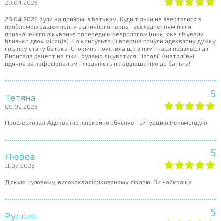
29.04.2026
28.04.2026 були на прийомі з батьком. Куди тільки не зверталися з
проблемою защемлення сідничного нерва і ускладненням після
призначеного лікування попереднім неврологом (шкк, яке лікували
близько двох місяців). На консультації вперше почули адекватну думку
і оцінку стану батька. Спокійно пояснила що з ним і наші подальші дії.
Виписала рецепт на ліки , будемо лікуватися. Наталії Анатоліївні
вдячна за прфесіоналізм і людяність по відношенню до батька!
5
Teтяна
09.02.2026
Професионал.Адекватно ,спокойно обясняет ситуацию.Рекомендую
5
Любов
11.07.2025
Дякую чудовому, висококваліфікованому лікарю. Ви найкраща.
5
Руслан