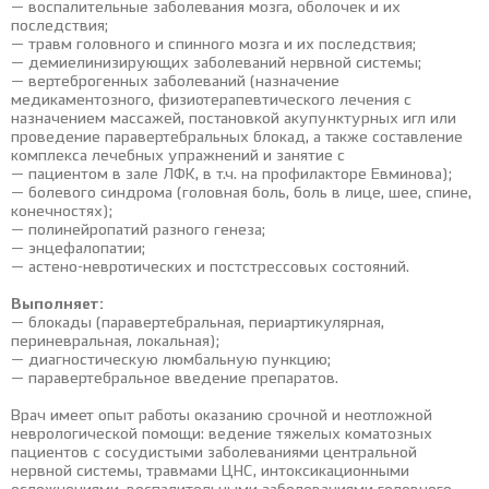
— воспалительные заболевания мозга, оболочек и их
последствия;
— травм головного и спинного мозга и их последствия;
— демиелинизирующих заболеваний нервной системы;
— вертеброгенных заболеваний (назначение
медикаментозного, физиотерапевтического лечения с
назначением массажей, постановкой акупунктурных игл или
проведение паравертебральных блокад, а также составление
комплекса лечебных упражнений и занятие с
— пациентом в зале ЛФК, в т.ч. на профилакторе Евминова);
— болевого синдрома (головная боль, боль в лице, шее, спине,
конечностях);
— полинейропатий разного генеза;
— энцефалопатии;
— астено-невротических и постстрессовых состояний.
Выполняет:
— блокады (паравертебральная, периартикулярная,
периневральная, локальная);
— диагностическую люмбальную пункцию;
— паравертебральное введение препаратов.
Врач имеет опыт работы оказанию срочной и неотложной
неврологической помощи: ведение тяжелых коматозных
пациентов с сосудистыми заболеваниями центральной
нервной системы, травмами ЦНС, интоксикационными