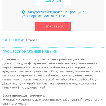
1290 грн
Хирургический центр на Троещине
ул. Оноре де Бальзака, 85а
Записаться
КАТЕГОРИЯ:
Вторая
ПРОФЕССИОНАЛЬНЫЕ НАВЫКИ:
Врач-невропатолог осуществляет прием пациентов,
диагностику, дифференциальную диагностику, назначение
курса лечения с элементами реабилитации и коррекции
вредных бытовых привычек. Обладает методиками лечебного
массажа на уровне врача-реабилитолога по уменьшению
мышечных блоков, классической китайской и корейской Су-
Джок акупунктурой; занималась лечением медицинскими
пиявками (гирудотерапией).
Врач проводит лечение:
— острых и хронических сосудистых заболеваний головного и
спинного мозга;