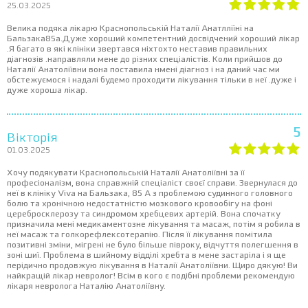
25.03.2025
Велика подяка лікарю Краснопольській Наталії Анатлліїні на
Бальзака85а.Дуже хороший компетентний досвідчений хороший лікар
.Я багато в які клініки звертався ніхтохто неставив правильних
діагнозів .направляли мене до різних спеціалістів. Коли прийшов до
Наталії Анатоліївни вона поставила нмені діагноз і на даний час ми
обстежуємося і надалі будемо проходити лікування тільки в неї .дуже і
дуже хороша лікар.
5
Вікторія
01.03.2025
Хочу подякувати Краснопольській Наталії Анатоліївні за її
професіоналізм, вона справжній спеціаліст своєї справи. Звернулася до
неї в клініку Viva на Бальзака, 85 А з проблемою судинного головного
болю та хронічною недостатністю мозкового кровообігу на фоні
церебросклерозу та синдромом хребцевих артерій. Вона спочатку
призначила мені медикаментозне лікування та масаж, потім я робила в
неї масаж та голкорефлексотерапію. Після її лікування помітила
позитивні зміни, мігрені не було більше півроку, відчуття полегшення в
зоні шиї. Проблема в шийному відділі хребта в мене застаріла і я ще
перідично продовжую лікування в Наталії Анатоліївни. Щиро дякую! Ви
найкращій лікар невролог! Всім в кого є подібні проблеми рекомендую
лікаря невролога Наталію Анатоліївну.