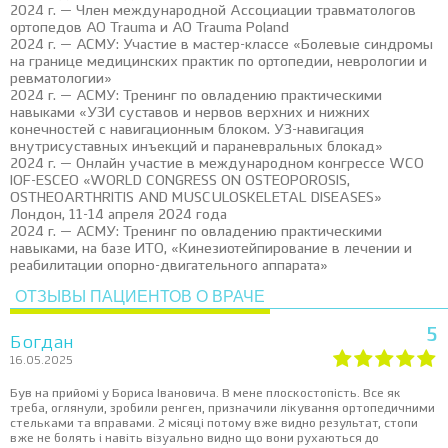
2024 г. — Член международной Ассоциации травматологов
ортопедов AO Trauma и AO Trauma Poland
2024 г. — АСМУ: Участие в мастер-классе «Болевые синдромы
на границе медицинских практик по ортопедии, неврологии и
ревматологии»
2024 г. — АСМУ: Тренинг по овладению практическими
навыками «УЗИ суставов и нервов верхних и нижних
конечностей с навигационным блоком. УЗ-навигация
внутрисуставных инъекций и параневральных блокад»
2024 г. — Онлайн участие в международном конгрессе WCO
IOF-ESCEO «WORLD CONGRESS ON OSTEOPOROSIS,
OSTHEOARTHRITIS AND MUSCULOSKELETAL DISEASES»
Лондон, 11-14 апреля 2024 года
2024 г. — АСМУ: Тренинг по овладению практическими
навыками, на базе ИТО, «Кинезиотейпирование в лечении и
реабилитации опорно-двигательного аппарата»
ОТЗЫВЫ ПАЦИЕНТОВ О ВРАЧЕ
5
Богдан
16.05.2025
Був на прийомі у Бориса Івановича. В мене плоскостопість. Все як
треба, оглянули, зробили ренген, призначили лікування ортопедичними
стельками та вправами. 2 місяці потому вже видно результат, стопи
вже не болять і навіть візуально видно що вони рухаються до