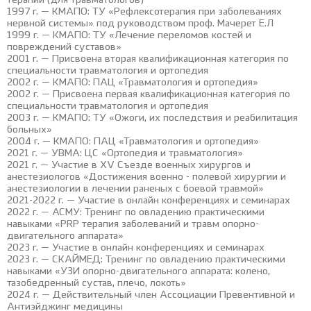
терапии (для травматологов)
1997 г. — КМАПО: ТУ «Рефлексотерапия при заболеваниях
нервной системы» под руководством проф. Мачерет Е.Л
1999 г. — КМАПО: ТУ «Лечение переломов костей и
повреждений суставов»
2001 г. — Присвоена вторая квалификационная категория по
специальности травматология и ортопедия
2002 г. — КМАПО: ПАЦ «Травматология и ортопедия»
2002 г. — Присвоена первая квалификационная категория по
специальности травматология и ортопедия
2003 г. — КМАПО: ТУ «Ожоги, их последствия и реабилитация
больных»
2004 г. — КМАПО: ПАЦ «Травматология и ортопедия»
2021 г. — УВМА: ЦС «Ортопедия и травматология»
2021 г. — Участие в XV Съезде военных хирургов и
анестезиологов «Достижения военно - полевой хирургии и
анестезиологии в лечении раненых с боевой травмой»
2021-2022 г. — Участие в онлайн конференциях и семинарах
2022 г. — АСМУ: Тренинг по овладению практическими
навыками «PRP терапия заболеваний и травм опорно-
двигательного аппарата»
2023 г. — Участие в онлайн конференциях и семинарах
2023 г. — СКАЙМЕД: Тренинг по овладению практическими
навыками «УЗИ опорно-двигательного аппарата: колено,
тазобедренный сустав, плечо, локоть»
2024 г. — Действительный член Ассоциации Превентивной и
Антиэйджинг медицины