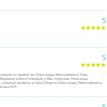
5
5
Потрапили на прийом до Олександра Миколайовича. Наші
 Вирішили робити операцію у Віві, оперував Олександр
и, операція пройшла успішно! Вдячні Олександру Миколайовичу,
льзака 85А