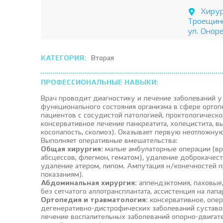
Хирур
Троещин
ул. Оноре
КАТЕГОРИЯ:
Вторая
ПРОФЕССИОНАЛЬНЫЕ НАВЫКИ:
Врач проводит диагностику и лечение заболеваний у
функционального состояния организма в сфере орто
пациентов с сосудистой патологией, проктологическ
консервативное лечение панкреатита, холецистита, в
косолапость, сколиоз). Оказывает первую неотложну
Выполняет оперативные вмешательства:
Общая хирургия:
малые амбулаторные операции (вр
абсцессов, флегмон, гематом), удаление доброкачес
удаление атером, липом. Ампутация н/конечностей п
показаниям).
Абдоминальная хирургия:
аппендэктомия, паховые,
без сетчатого аллотрансплантата, ассистенция на лап
Ортопедия и травматология:
консервативное, опер
дегенеративно-дистрофических заболеваний суставов 
лечение воспалительных заболеваний опорно-двигате