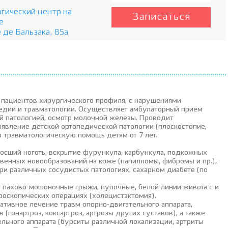
гический центр на
Записаться
е
 де Бальзака, 85а
 пациентов хирургического профиля, с нарушениями
педии и травматологии. Осуществляет амбулаторный прием
ой патологией, осмотр молочной железы. Проводит
ыявление детской ортопедической патологии (плоскостопие,
ю травматологическую помощь детям от 7 лет.
осший ноготь, вскрытие фурункула, карбункула, подкожных
твенных новообразований на коже (папилломы, фибромы и пр.),
ри различных сосудистых патологиях, сахарном диабете (по
 пахово-мошоночные грыжи, пупочные, белой линии живота с и
ароскопических операциях (холецистэктомия).
ативное лечение травм опорно-двигательного аппарата,
(гонартроз, коксартроз, артрозы других суставов), а также
льного аппарата (бурситы различной локализации, артриты