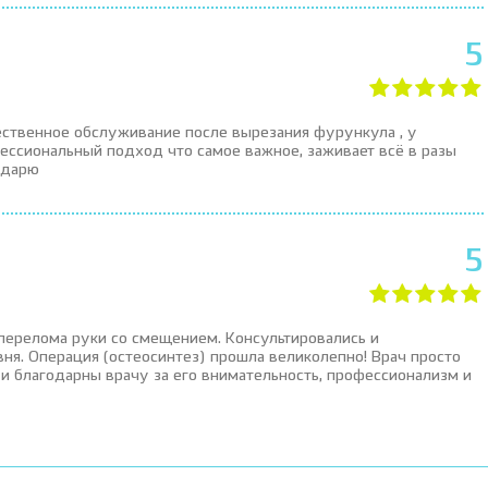
5
ественное обслуживание после вырезания фурункула , у
ессиональный подход что самое важное, заживает всё в разы
годарю
5
перелома руки со смещением. Консультировались и
я. Операция (остеосинтез) прошла великолепно! Врач просто
и благодарны врачу за его внимательность, профессионализм и