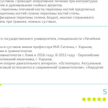
 суставов. Проводит оперативное лечение при контрактурах
тие и дренирование гнойных артритов.
 переломы плечевой кости; переломы костей предплечья;
переломы костей голени; переломы костей стопы.
физарные переломы голени, бедра), монтаж стержневого
лень при травмах, ложных суставах.
о государственного университета, специальности «Лечебное
а и суставов имени профессора М.И. Ситенка, г. Харьков,
ии и травматологии.
авматологов г. Киев в 2016 году. В 2012 году - Европейские
олеваний кишечника, г. Харьков.
м опорно-двигательного аппарата». «Остеопороз. Актуальные
аговый остеосинтез в современной травматологии». «Хирургия
5