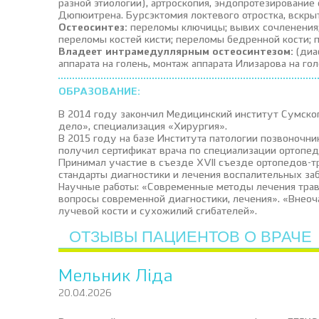
разной этиологии), артроскопия, эндопротезирование
Дюпюитрена. Бурсэктомия локтевого отростка, вскры
Остеосинтез:
переломы ключицы; вывих сочленения;
переломы костей кисти; переломы бедренной кости; 
Владеет интрамедуллярным остеосинтезом:
(диа
аппарата на голень, монтаж аппарата Илизарова на го
ОБРАЗОВАНИЕ:
В 2014 году закончил Медицинский институт Сумског
дело», специализация «Хирургия».
В 2015 году на базе Института патологии позвоночник
получил сертификат врача по специализации ортопед
Принимал участие в съезде XVII съезде ортопедов-тр
стандарты диагностики и лечения воспалительных заб
Научные работы: «Современные методы лечения трав
вопросы современной диагностики, лечения». «Внеоч
лучевой кости и сухожилий сгибателей».
ОТЗЫВЫ ПАЦИЕНТОВ О ВРАЧЕ
Мельник Ліда
20.04.2026