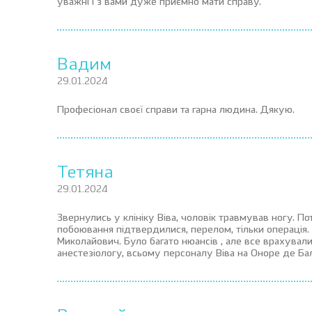
уважні і з вами дуже приємно мати справу.
Вадим
29.01.2024
Професіонал своєї справи та гарна людина. Дякую.
Тетяна
29.01.2024
Звернулись у клініку Віва, чоловік травмував ногу. 
побоювання підтвердилися, перелом, тільки операція.
Миколайович. Було багато нюансів , але все врахувал
анестезіологу, всьому персоналу Віва на Оноре де Ба