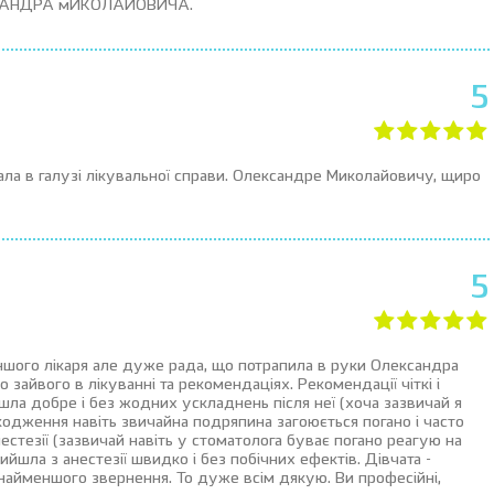
5КСАНДРА мИКОЛАЙОВИЧА.
5
ла в галузі лікувальної справи. Олександре Миколайовичу, щиро
5
ншого лікаря але дуже рада, що потрапила в руки Олександра
 зайвого в лікуванні та рекомендаціях. Рекомендації чіткі і
шла добре і без жодних ускладнень після неї (хоча зазвичай я
кодження навіть звичайна подряпина загоюється погано і часто
тезії (зазвичай навіть у стоматолога буває погано реагую на
ийшла з анестезії швидко і без побічних ефектів. Дівчата -
найменшого звернення. То дуже всім дякую. Ви професійні,