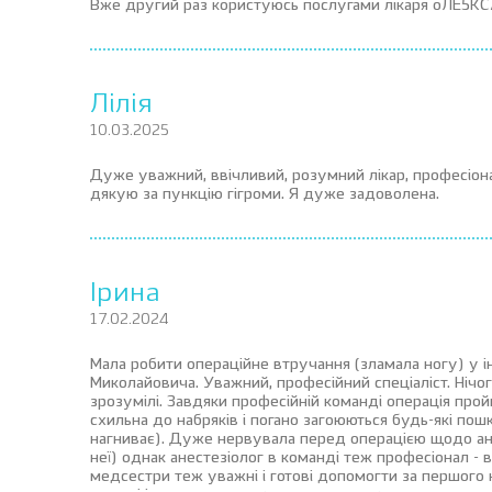
Вже другий раз користуюсь послугами лікаря оЛЕ
Лілія
10.03.2025
Дуже уважний, ввічливий, розумний лікар, професіона
дякую за пункцію гігроми. Я дуже задоволена.
Ірина
17.02.2024
Мала робити операційне втручання (зламала ногу) у і
Миколайовича. Уважний, професійний спеціаліст. Нічого
зрозумілі. Завдяки професійній команді операція прой
схильна до набряків і погано загоюються будь-які пош
нагниває). Дуже нервувала перед операцією щодо анес
неї) однак анестезіолог в команді теж професіонал - в
медсестри теж уважні і готові допомогти за першого 