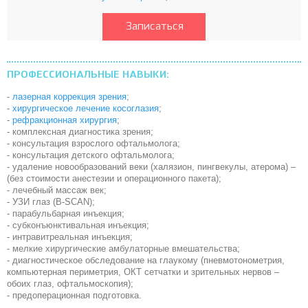
Записаться
ПРОФЕССИОНАЛЬНЫЕ НАВЫКИ:
-
лазерная коррекция зрения
;
-
хирургическое лечение косоглазия
;
-
рефракционная хирургия
;
- комплексная диагностика зрения;
- консультация взрослого офтальмолога;
- консультация детского офтальмолога;
- удаление новообразований веки (халязион, пингвекулы, атерома) –
(без стоимости анестезии и операционного пакета);
- лечебный массаж век;
- УЗИ глаз (В-SCAN);
- парабульбарная инъекция;
- субконъюнктивальная инъекция;
- интравитреальная инъекция;
- мелкие хирургические амбулаторные вмешательства;
- диагностическое обследование на глаукому (пневмотонометрия,
компьютерная периметрия, ОКТ сетчатки и зрительных нервов –
обоих глаз, офтальмоскопия);
- предоперационная подготовка.