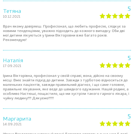
5
Тетяна
10.12.2021
Врач якому довіряеш. Професіонал, що любить професію, слідкує за
новими тенденціями, уважно підходить до кожного випадку. Оби дві
мої дитини лікуються у Ірини Вікторовни вже багато років.
Рекомендую!
5
Наталія
17.09.2021
Ірина Вікторівна, професіонал у своїй справі, вона, дійсно на своєму
місці. Вміє знайти підхід до дитини. Завжди з турботою відноситься до
маленьких пацієнтів, завжди правильний діагноз, і що саме головне,
правильне лікування, яке веде до швидкого одужання. Нашій родині, а
особливо Настюші, пощастило, що ми зустріли такого гарного лікара, і
чуйну людину!!!! Дякуємо!!!!!!
5
Маргарита
14.09.2021