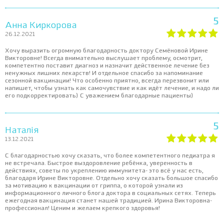
5
Анна Киркорова
26.12.2021
Хочу выразить огромную благодарность доктору Семёновой Ирине
Викторовне! Всегда внимательно выслушает проблему, осмотрит,
компетентно поставит диагноз и назначит действенное лечение без
ненужных лишних лекарств! И отдельное спасибо за напоминание
сезонной вакцинации! Что особенно приятно, всегда перезвонит или
напишет, чтобы узнать как самочувствие и как идёт лечение, и надо ли
его подкорректировать) С уважением благодарные пациенты)
5
Наталія
13.12.2021
С благодарностью хочу сказать, что более компетентного педиатра я
не встречала. Быстрое выздоровление ребёнка, уверенность в
действиях, советы по укреплению иммунитета- это всё у нас есть,
благодаря Ирине Викторовне. Отдельно хочу сказать большое спасибо
за мотивацию к вакцинации от гриппа, о которой узнали из
информационного личного блога доктора в социальных сетях. Теперь
ежегодная вакцинация станет нашей традицией. Ирина Викторовна-
профессионал! Ценим и желаем крепкого здоровья!