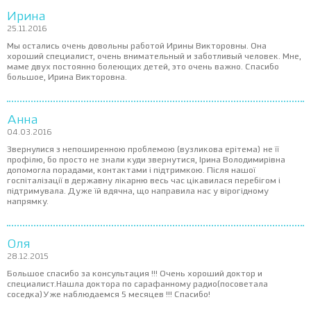
Ирина
25.11.2016
Мы остались очень довольны работой Ирины Викторовны. Она
хороший специалист, очень внимательный и заботливый человек. Мне,
маме двух постоянно болеющих детей, это очень важно. Спасибо
большое, Ирина Викторовна.
Анна
04.03.2016
Звернулися з непоширенною проблемою (вузликова ерітема) не її
профілю, бо просто не знали куди звернутися, Ірина Володимирівна
допомогла порадами, контактами і підтримкою. Після нашої
госпіталізації в державну лікарню весь час цікавилася перебігом і
підтримувала. Дуже їй вдячна, що направила нас у вірогідному
напрямку.
Оля
28.12.2015
Большое спасибо за консультация !!! Очень хороший доктор и
специалист.Нашла доктора по сарафанному радио(посоветала
соседка)Уже наблюдаемся 5 месяцев !!! Спасибо!