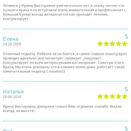
Лечимся у Ирины Викторовны уже несколько лет, и скажу честно что
лучшего врача я не встречала! очень внимательная и профессионал с
большой буквы! всегда интересуется как проходит лечение,
консультирует.
5
Елена
24.10.2019
Отличный педиатр. Ребёнок её не боится ,а самое главное осмотр врач
проводит идеально ,всё посмотрит ,проверит ,пощупает.
Консультирует по всем интересующим вас вопросам . Советую этого
Врача, Мы очень довольны что в клинике возле дома ,работает такой
замечательный педиатр.Спасибо)))
5
Наталья
19.06.2019
Ирина Викторовна, доверяем только Вам. огромное спасибо. Вы,как
всегда, на высоте!
5