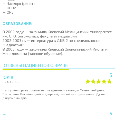
— Насморк (ринит)
— ОРВИ
— ОРЗ
ОБРАЗОВАНИЕ:
В 2002 году — закончила Киевский Медицинский Университет
им. О. О. Богомольца, факультет педиатрии.
2002-2003 гг. — интернатура в ДКБ 2 по специальности
"Педиатрия".
В 2005 году — закончила Киевский Экономический Институт
Менеджмента (заочное обучение).
ОТЗЫВЫ ПАЦИЕНТОВ О ВРАЧЕ
5
Юлія
07.03.2025
Наступного разу обовязково звернемося знову до Семенової Ірини
Вікторівни. Рекомендації всі доречні, без зайвих призначень. Дуже
дякуємо лікарю.
5