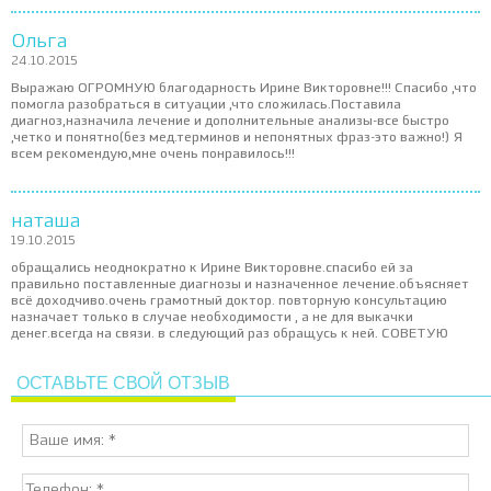
Ольга
24.10.2015
Выражаю ОГРОМНУЮ благодарность Ирине Викторовне!!! Спасибо ,что
помогла разобраться в ситуации ,что сложилась.Поставила
диагноз,назначила лечение и дополнительные анализы-все быстро
,четко и понятно(без мед.терминов и непонятных фраз-это важно!) Я
всем рекомендую,мне очень понравилось!!!
наташа
19.10.2015
обращались неоднократно к Ирине Викторовне.спасибо ей за
правильно поставленные диагнозы и назначенное лечение.объясняет
всё доходчиво.очень грамотный доктор. повторную консультацию
назначает только в случае необходимости , а не для выкачки
денег.всегда на связи. в следующий раз обращусь к ней. СОВЕТУЮ
ОСТАВЬТЕ СВОЙ ОТЗЫВ