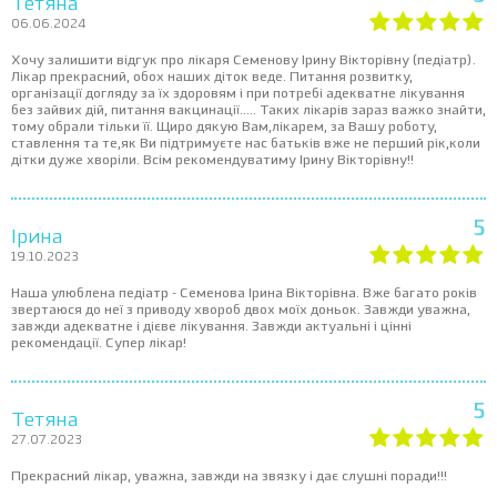
Тетяна
06.06.2024
Хочу залишити відгук про лікаря Семенову Ірину Вікторівну (педіатр).
Лікар прекрасний, обох наших діток веде. Питання розвитку,
організації догляду за їх здоровям і при потребі адекватне лікування
без зайвих дій, питання вакцинації..... Таких лікарів зараз важко знайти,
тому обрали тільки її. Щиро дякую Вам,лікарем, за Вашу роботу,
ставлення та те,як Ви підтримуєте нас батьків вже не перший рік,коли
дітки дуже хворіли. Всім рекомендуватиму Ірину Вікторівну!!
5
Ірина
19.10.2023
Наша улюблена педіатр - Семенова Ірина Вікторівна. Вже багато років
звертаюся до неї з приводу хвороб двох моїх доньок. Завжди уважна,
завжди адекватне і дієве лікування. Завжди актуальні і цінні
рекомендації. Супер лікар!
5
Тетяна
27.07.2023
Прекрасний лікар, уважна, завжди на звязку і дає слушні поради!!!