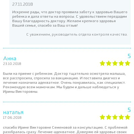
27.11.2018
Искренне рады, что доктор проявила заботу к здоровью Вашего
ребенка и дала ответы на вопросы. С удовольствием передадим
Вашу благодарность доктору. Желаем крепкого здоровья
Вашей семье, спасибо за Ваш отзыв!
С уважением, руководитель отдела контроля качества.
5
Анна
23.10.2018
Были на приеме с ребенком. Доктор тщательно осмотрела малыша,
все расспросила, спросила за вакцинацию. И поставила диагноз и
лечение назначила адекватное. Очень понравилась, как специалист.
Рекомендую всем мамочкам. Мы будем и дальше наблюдаться у
Ирины Викторовны.
5
наталья
17.06.2018
спасибо Ирине Викторовне Семеновой за консультацию. С проблемой
разобралась сразу. Лечение-адекватное. Доверяю ей здоровье своих