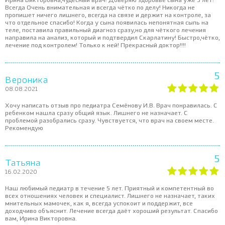
Ирина Викторовна,чудесный врач! Доверяю здоровье сына уже 5 лет!
Всегда Очень внимательная и всегда чётко по делу! Никогда не
пропишет ничего лишнего, всегда на связе и держит на контроле, за
что отдельное спасибо! Когда у сына появилась непонятная сыпь на
теле, поставила правильный диагноз сразу,но для чёткого лечения
направила на анализ, который и подтвердил Скарлатину! Быстро,чётко,
лечение под контролем! Только к ней! Прекрасный доктор!!!!
5
Вероника
08.08.2021
Хочу написать отзыв про педиатра Семёнову И.В. Врач понравилась. С
ребенком нашла сразу общий язык. Лишнего не назначает. С
проблемой разобрались сразу. Чувствуется, что врач на своем месте.
Рекомендую
5
Татьяна
16.02.2020
Наш любимый педиатр в течение 5 лет. Приятный и компетентный во
всех отношениях человек и специалист. Лишнего не назначает, таких
мнительных мамочек, как я, всегда успокоит и поддержит, все
доходчиво объяснит. Лечение всегда даёт хороший результат. Спасибо
вам, Ирина Викторовна.