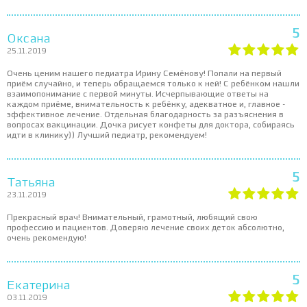
5
Оксана
25.11.2019
Очень ценим нашего педиатра Ирину Семёнову! Попали на первый
приём случайно, и теперь обращаемся только к ней! С ребёнком нашли
взаимопонимание с первой минуты. Исчерпывающие ответы на
каждом приёме, внимательность к ребёнку, адекватное и, главное -
эффективное лечение. Отдельная благодарность за разъяснения в
вопросах вакцинации. Дочка рисует конфеты для доктора, собираясь
идти в клинику)) Лучший педиатр, рекомендуем!
5
Татьяна
23.11.2019
Прекрасный врач! Внимательный, грамотный, любящий свою
профессию и пациентов. Доверяю лечение своих деток абсолютно,
очень рекомендую!
5
Екатерина
03.11.2019