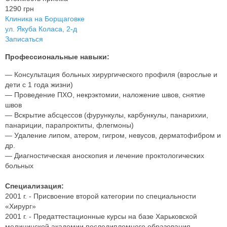
1290 грн
Клиника на Борщаговке
ул. Якуба Коласа, 2-д
Записаться
Профессиональные навыки:
— Консультация больных хирургического профиля (взрослые и
дети с 1 года жизни)
— Проведение ПХО, некрэктомии, наложение швов, снятие
швов
— Вскрытие абсцессов (фурункулы, карбункулы, панарихии,
панариции, парапроктиты, флегмоны)
— Удаление липом, атером, гигром, невусов, дерматофибром и
др.
— Диагностическая аноскопия и лечение проктологических
больных
Специализация:
2001 г. - Присвоение второй категории по специальности
«Хирург»
2001 г. - Предаттестационные курсы на базе Харьковской
медицинской академии последипломного образования