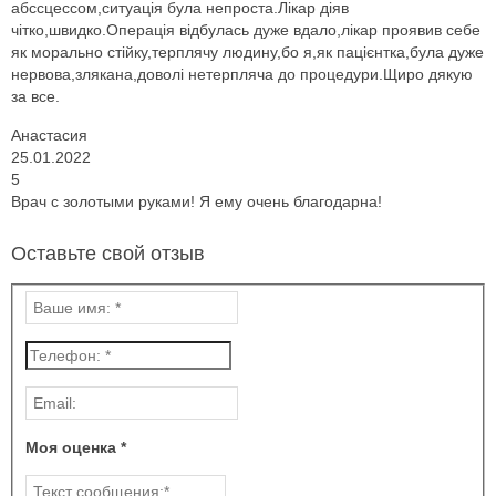
абссцессом,ситуація була непроста.Лікар діяв
чітко,швидко.Операція відбулась дуже вдало,лікар проявив себе
як морально стійку,терплячу людину,бо я,як пацієнтка,була дуже
нервова,злякана,доволі нетерпляча до процедури.Щиро дякую
за все.
Анастасия
25.01.2022
5
Врач с золотыми руками! Я ему очень благодарна!
Оставьте свой отзыв
Моя оценка *