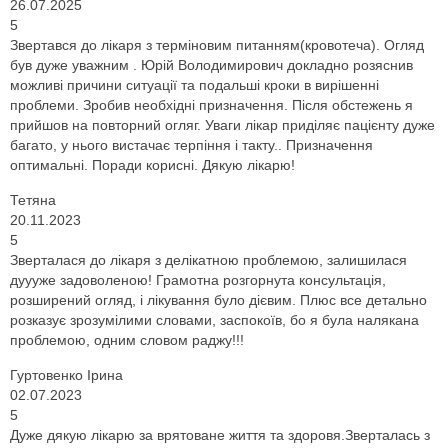
26.07.2025
5
Звертався до лікаря з терміновим питанням(кровотеча). Огляд
був дуже уважним . Юрій Володимирович докладно розяснив
можливі причини ситуації та подальші кроки в вирішенні
проблеми. Зробив необхідні призначення. Після обстежень я
прийшов на повторний огляг. Уваги лікар приділяє пацієнту дуже
багато, у нього вистачає терпіння і такту.. Призначення
оптимальні. Поради корисні. Дякую лікарю!
Тетяна
20.11.2023
5
Зверталася до лікаря з делікатною проблемою, залишилася
дуууже задоволеною! Грамотна розгорнута консультація,
розширений огляд, і лікування було дієвим. Плюс все детально
розказує зрозумілими словами, заспокоїв, бо я була налякана
проблемою, одним словом раджу!!!
Гуртовенко Ірина
02.07.2023
5
Дуже дякую лікарю за врятоване життя та здоровя.Зверталась з