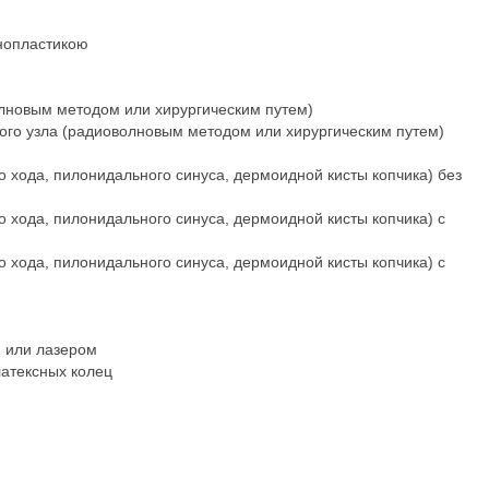
нопластикою
лновым методом или хирургическим путем)
го узла (радиоволновым методом или хирургическим путем)
о хода, пилонидального синуса, дермоидной кисты копчика) без
о хода, пилонидального синуса, дермоидной кисты копчика) с
о хода, пилонидального синуса, дермоидной кисты копчика) с
 или лазером
атексных колец