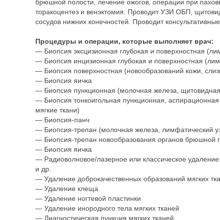
брюшной полости, лечение ожогов, операции при паховы
торакоцентез и венэктомия. Проводит УЗИ ОБП, щитовид
сосудов нижних конечностей. Проводит консультативны
Процедуры и операции, которые выполняет врач:
— Биопсия эксцизионная глубокая и поверхностная (лим
— Биопсия инцизионная глубокая и поверхностная (лимф
— Биопсия поверхностная (новообразований кожи, слиз
— Биопсия яичка
— Биопсия пункционная (молочная железа, щитовидная ж
— Биопсия тонкоигольная пункционная, аспирационная
мягкие ткани)
— Биопсия-панч
— Биопсия-трепан (молочная железа, лимфатический узе
— Биопсия-трепан новообразования органов брюшной 
— Биопсия яичка
— Радиоволновое/лазерное или классическое удаление
и др.
— Удаление доброкачественных образований мягких тка
— Удаление клеща
— Удаление ногтевой пластинки
— Удаление инородного тела мягких тканей
— Диагностическая пункция мягких тканей