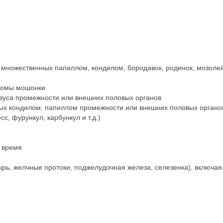
 множественных папиллом, кондилом, бородавок, родинок, мозоле
помы мошонки
вуса промежности или внешних половых органов
ых кондилом, папиллом промежности или внешних половых органо
с, фурункул, карбункул и т.д.)
 время
рь, желчные протоки, поджелудочная железа, селезенка), включая