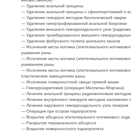
— Удаление анальной трещины
— Удаление анальной трещины с сфинктеротомией и а
— Удаление геморроя методом биологической сварки
— Удаление гипертрофированной анальной бахромки
— Удаление внешнего геморроидального узла (радиово
— Удаление тромбированного внешнего геморроидально
— Удаление фиброзного полипа анального канала
— Иссечение кисты копчика (эпителиального копчиковог
ушивание раны
— Иссечение кисты копчика (эпителиального копчиковог
ушиванием раны
— Иссечение кисты копчика (эпителиального копчиковог
пластическим замещением раны
— Иссечение поверхностной свищи прямой кишки
— Геморроидэктомия (операция Миллиган-Моргана)
— Лечение анальной трещины радиоволновым методом
— Лечение внутреннего геморроя методом наложения л
— Лечение наружного геморроидального узла лазером
— Операция при остром парапроктите
— Вскрытие абсцесса эпителиального копчикового хода
— Раскрытие перианального абсцесса
— Вскрытие поверхностного парапроктита