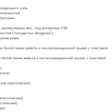
оидального узла
конечностей
бэктомия
 ретикулярных вен - под контролем УЗИ
остей ("сосудистых звездочек")
резов кожи)
жи белой линии живота и послеоперационной грыжи) с пластикой
и белой линии живота и послеоперационной грыжи) с пластикой
)
еское)
или классическое)
классическая)
ссическая)
ая)