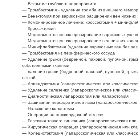
— Вскрытие глубокого парапроктита
— Тромбэктомия - удаление тромба из внешнего геморр
— Венэктомия при варикозном расширении вен нижних 
— Комбинированное лечение: кроссэктомия + минифле
— Кроссэктомия
— Медикаментозное склерозирование варикозных узлов,
— Медикаментозное склерозирование вен нижних конечн
— Минифлебэктомия (удаление варикозных вен без раз
— Тромбэктомия из периферического сосуда
— Удаление грыжи (бедренной, паховой, пупочной, гры
собственными тканями
— даление грыжи (бедренной, паховой, пупочной, грыж
сеткой
— Аппендэктомия (лапароскопическая или классическая
— Удаление селезенки (лапароскопическое или классич
— Диагностическая лапароскопия или лапаротомия
— Зашивания перфоративной язвы (лапароскопическое 
— Наложение колостомы
— Операции на поджелудочной железе
— Резекция тонкого кишечника (лапароскопическая или 
— Хирургическая операция (лапароскопическая или кла
— Холецистэктомия (лапароскопическая или классическ