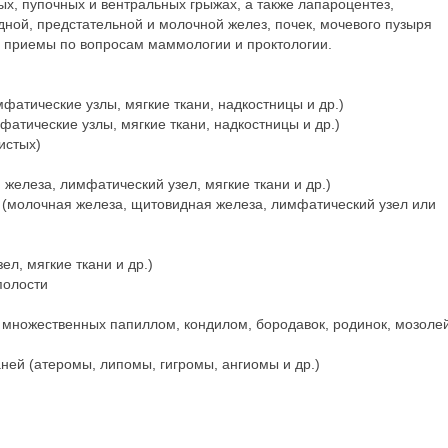
х, пупочных и вентральных грыжах, а также лапароцентез,
ной, предстательной и молочной желез, почек, мочевого пузыря
е приемы по вопросам маммологии и проктологии.
фатические узлы, мягкие ткани, надкостницы и др.)
атические узлы, мягкие ткани, надкостницы и др.)
истых)
елеза, лимфатический узел, мягкие ткани и др.)
 (молочная железа, щитовидная железа, лимфатический узел или
л, мягкие ткани и др.)
полости
 множественных папиллом, кондилом, бородавок, родинок, мозоле
ней (атеромы, липомы, гигромы, ангиомы и др.)