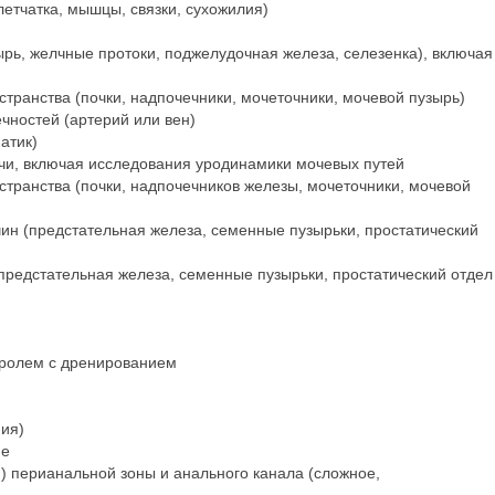
летчатка, мышцы, связки, сухожилия)
рь, желчные протоки, поджелудочная железа, селезенка), включая
ранства (почки, надпочечники, мочеточники, мочевой пузырь)
чностей (артерий или вен)
атик)
чи, включая исследования уродинамики мочевых путей
ранства (почки, надпочечников железы, мочеточники, мочевой
ин (предстательная железа, семенные пузырьки, простатический
предстательная железа, семенные пузырьки, простатический отдел
тролем с дренированием
ия)
не
 перианальной зоны и анального канала (сложное,