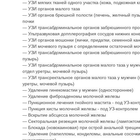
— УЗИ мягких тканей одного участка (кожа, подкожная к
— УЗИ органов малого таза
— УЗИ органов брюшной полости (печень, желчный пузы
почки
— УЗИ трансабдоминальное органов забрюшинного прост
— Ультразвуковая допплерография сосудов нижних коне
— УЗИ органов мошонки (яички, придатки, семенной кан
— УЗИ мочевого пузыря с определением остаточной мо
— УЗИ трансабдоминальное органов забрюшинного прост
пузырь)
— УЗИ трансабдоминальное органов малого таза у мужч
отдел уретры, мочевой пузырь)
— УЗИ трансректальное органов малого таза у мужчин (
уретры, мочевой пузырь)
— Удаление гинекомастии у мужчин (одностороннее)
— Удаление фиброаденомы молочной железы
— Пункционное лечения гнойного мастита - под УЗ-кон
— Пункция кисты молочной железы - под УЗ-контролем
— Вскрытие абсцесса молочной железы
— Секторальная резекция молочной железы (лампэктом
— Блокада (новокаиновая) при острой анальной трещи
— Удаление (папилломы, кондиломы, анальные сосочки)
множественное)