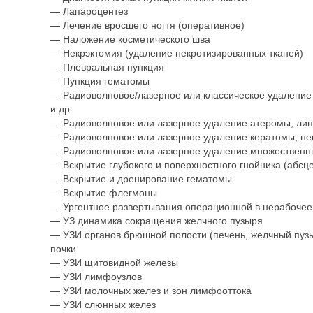
— Лапароцентез
— Лечение вросшего ногтя (оперативное)
— Наложение косметического шва
— Некрэктомия (удаление некротизированных тканей)
— Плевральная пункция
— Пункция гематомы
— Радиоволновое/лазерное или классическое удаление
и др.
— Радиоволновое или лазерное удаление атеромы, ли
— Радиоволновое или лазерное удаление кератомы, не
— Радиоволновое или лазерное удаление множественн
— Вскрытие глубокого и поверхностного гнойника (абсцес
— Вскрытие и дренирование гематомы
— Вскрытие флегмоны
— Ургентное развертывания операционной в нерабочее
— УЗ динамика сокращения желчного пузыря
— УЗИ органов брюшной полости (печень, желчный пузы
почки
— УЗИ щитовидной железы
— УЗИ лимфоузлов
— УЗИ молочных желез и зон лимфооттока
— УЗИ слюнных желез