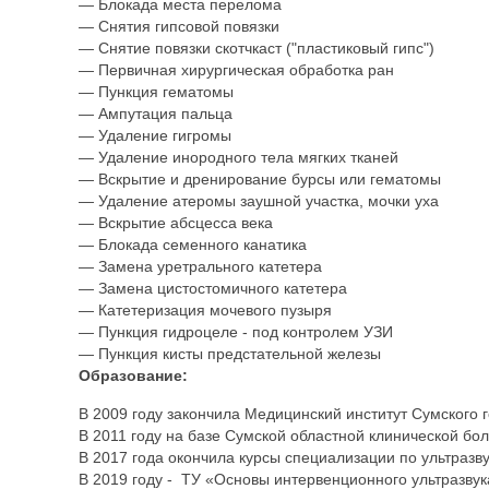
— Блокада места перелома
— Снятия гипсовой повязки
— Снятие повязки скотчкаст ("пластиковый гипс")
— Первичная хирургическая обработка ран
— Пункция гематомы
— Ампутация пальца
— Удаление гигромы
— Удаление инородного тела мягких тканей
— Вскрытие и дренирование бурсы или гематомы
— Удаление атеромы заушной участка, мочки уха
— Вскрытие абсцесса века
— Блокада семенного канатика
— Замена уретрального катетера
— Замена цистостомичного катетера
— Катетеризация мочевого пузыря
— Пункция гидроцеле - под контролем УЗИ
— Пункция кисты предстательной железы
Образование:
В 2009 году закончила Медицинский институт Сумского 
В 2011 году на базе Сумской областной клинической бо
В 2017 года окончила курсы специализации по ультразву
В 2019 году -
ТУ
«Основы
интервенционного
ультразвук