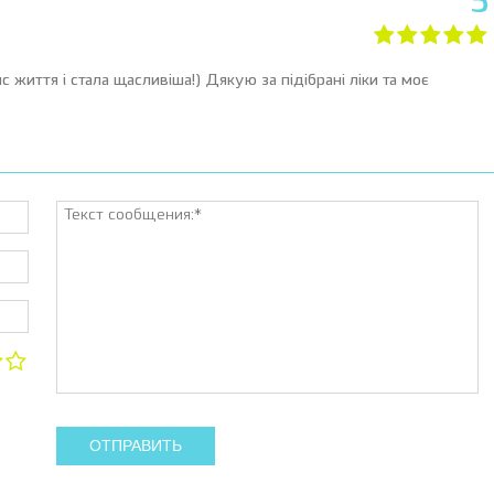
5
нс життя і стала щасливіша!) Дякую за підібрані ліки та моє
ОТПРАВИТЬ