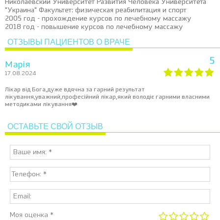
Николаевский Университет Развития Человека Университета
"Украина" Факультет: физическая реабилитация и спорт
2005 год - прохождение курсов по лечебному массажу
2018 год - повышение курсов по лечебному массажу
ОТЗЫВЫ ПАЦИЕНТОВ О ВРАЧЕ
5
Марія
17.08.2024
Лікар від Бога,дуже вдячна за гарний результат
лікування,уважний,професійний лікар,який володіє гарними власними
методиками лікування❤️
ОСТАВЬТЕ СВОЙ ОТЗЫВ
Моя оценка *