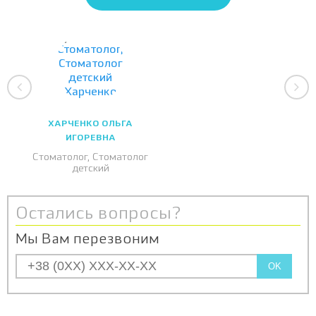
1490
композитом - середній карієс
Пломбування тимчасового зуба
1590
композитом - глибокий карієс
Ізоляційна прокладка при лікуванні
390
тимчасового зуба
Відновлення тимчасового зуба
1790
металевою коронкою
ХАРЧЕНКО ОЛЬГА
Фіксація металевої коронки на
ИГОРЕВНА
550
тимчасовий зуб
Стоматолог, Стоматолог
детский
Остались вопросы?
Мы Вам перезвоним
OK