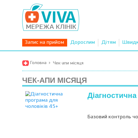
Запис на прийом
Дорослим
Дітям
Швид
Головна
Чек-апи місяця
ЧЕК-АПИ МІСЯЦЯ
Діагностична
Базовий контроль чо