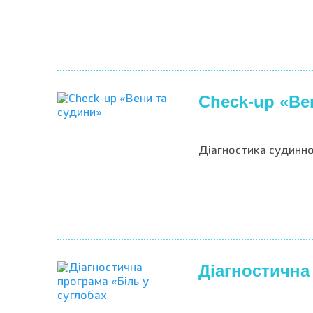
Check-up «Ве
Діагностика судинно
Діагностична