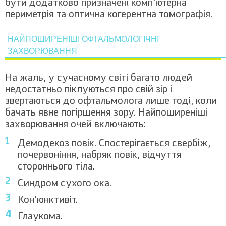
бути додатково призначені комп’ютерна
Комплексна діагностика зору для
периметрія та оптична когерентна томографія.
дітей з консультацією лікаря-
офтальмолога (перевірка гостроти
НАЙПОШИРЕНІШІ ОФТАЛЬМОЛОГІЧНІ
зору, авторефрактометрія, біометрія,
1300
біомікроскопія, безконтактна
ЗАХВОРЮВАННЯ
офтальмоскопія, консультація з
планом лікування)
На жаль, у сучасному світі багато людей
Опис ОКТ
490
недостатньо піклуються про свій зір і
звертаються до офтальмолога лише тоді, коли
бачать явне погіршення зору. Найпоширеніші
захворювання очей включають:
Демодекоз повік. Спостерігається свербіж,
почервоніння, набряк повік, відчуття
стороннього тіла.
Синдром сухого ока.
Кон’юнктивіт.
Глаукома.