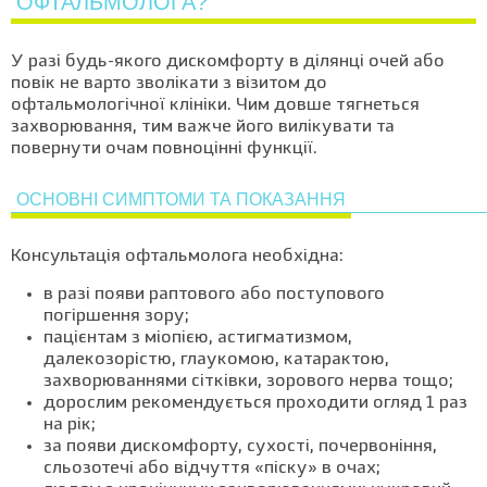
ОФТАЛЬМОЛОГА?
У разі будь-якого дискомфорту в ділянці очей або
повік не варто зволікати з візитом до
офтальмологічної клініки. Чим довше тягнеться
захворювання, тим важче його вилікувати та
повернути очам повноцінні функції.
ОСНОВНІ СИМПТОМИ ТА ПОКАЗАННЯ
Консультація офтальмолога необхідна:
в разі появи раптового або поступового
погіршення зору;
пацієнтам з міопією, астигматизмом,
далекозорістю, глаукомою, катарактою,
захворюваннями сітківки, зорового нерва тощо;
дорослим рекомендується проходити огляд 1 раз
на рік;
за появи дискомфорту, сухості, почервоніння,
сльозотечі або відчуття «піску» в очах;