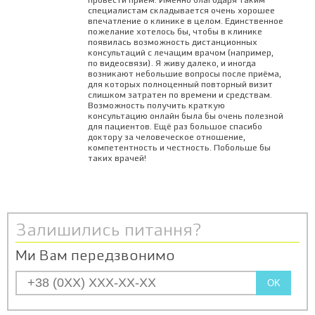
провести приём. Именно благодаря таким
специалистам складывается очень хорошее
впечатление о клинике в целом. Единственное
пожелание хотелось бы, чтобы в клинике
появилась возможность дистанционных
консультаций с лечащим врачом (например,
по видеосвязи). Я живу далеко, и иногда
возникают небольшие вопросы после приёма,
для которых полноценный повторный визит
слишком затратен по времени и средствам.
Возможность получить краткую
консультацию онлайн была бы очень полезной
для пациентов. Ещё раз большое спасибо
доктору за человеческое отношение,
компетентность и честность. Побольше бы
таких врачей!
Залишились питання?
Ми Вам передзвонимо
OK