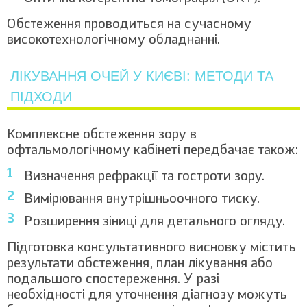
та циклоплегії), вимір товщини
Факоемульсифікація катаракти з
епітелію)
імплантацією ІОЛ Tecnis Synergy toric
Обстеження проводиться на сучасному
94590
IOL DFW150 (Johnson & Johnson,
Комплексний діагностичний пакет
високотехнологічному обладнанні.
США)
"Рефракційний" (ОКТ (епітеліальна
карта), кератотомографія
Факоемульсифікація катаракти з
ЛІКУВАННЯ ОЧЕЙ У КИЄВІ: МЕТОДИ ТА
(тополайзер), кератотопографія
імплантацією ІОЛ Tecnis Synergy toric
93690
(окулайзер), когерентна топографія
1990
ПІДХОДИ
IOL DFW225 (Johnson & Johnson,
сітківки (макула), консультація
США)
офтальмолога, авторефрактометрія
Факоемульсифікація катаракти з
(на вузькій зиниці та циклоплегії),
Комплексне обстеження зору в
імплантацією ІОЛ Tecnis Synergy toric
вимір товщини епітелію)
офтальмологічному кабінеті передбачає також:
97390
IOL DFW300/375 (Johnson & Johnson,
Комплексне обстеження на глаукому
США)
Визначення рефракції та гостроти зору.
(пневмотонометрія, комп'ютерна
периметрія, ОКТ сітківки та зорових
2090
Вимірювання внутрішньоочного тиску.
нервів - обох очей, офтальмоскопія,
Розширення зіниці для детального огляду.
консультація офтальмолога)
Комплексне обстеження при катаракті
Підготовка консультативного висновку містить
або рефракційній заміні кришталика
результати обстеження, план лікування або
(когерентна топографія
1990
подальшого спостереження. У разі
сітківки(макула), Аргос, В-сканування,
необхідності для уточнення діагнозу можуть
консультація офтальмолога)