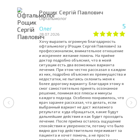
Рощик Сергій Павлович
Офтальмолог
5
Олег
28.07.2026
Хочу выразить огромную благодарность
офтальмологу (Рощик Сергей Павлович) за
профессионализм, внимательное отношение
и искреннее желание помочь. На приёме
доктор подробно объяснил, что в моей
ситуации есть два возможных варианта
лечения. При этом честно рассказал о каждом
из них, подробно объяснил их преимущества и
недостатки, не пытаясь склонить меня к
более дорогому варианту. Благодаря этому я
смог самостоятельно принять осознанное
решение, понимая все плюсы и минусы
каждого подхода. Особенно понравилось, что
врач заранее рассказал, что делать, если
выбранный вариант не даст желаемого
результата: куда обращаться, какие будут
дальнейшие действия и как будет проходить
лечение. После приёма осталось ощущение
спокойствия и уверенности, потому что было
видно доктор действительно переживает за
пациента и хочет помочь, а не просто