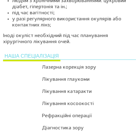
людям з хронічними захворюваннями: цукровий
діабет, гіпертонія та ін.;
під час вагітності;
у разі регулярного використання окулярів або
контактних лінз;
Іноді окуліст необхідний під час планування
хірургічного лікування очей.
НАША СПЕЦІАЛІЗАЦІЯ
Лазерна корекція зору
Лікування глаукоми
Лікування катаракти
Лікування косоокості
Рефракційні операції
Діагностика зору