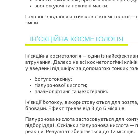
пластичний масаж, протизапальні процедур
зволожуючі та поживні маски.
Головне завдання антивікової косметології — в
зміни.
ІНʼЄКЦІЙНА КОСМЕТОЛОГІЯ
Ін'єкційна косметологія — один із найефектив
втручання. Далеко не всі косметологічні кліні
у введенні під шкіру за допомогою тонких гол
ботулотоксину;
гіалуронової кислоти;
плазмоліфтинг та мезотерапія.
Ін'єкції ботоксу, використовуються для розгл
бровами. Ефект триває від 3 до 6 місяців.
Гіалуронова кислота застосовується для конту
підборіддя). Оскільки гіалуронова кислота — 
реакцій. Результат зберігається до 12 місяців.