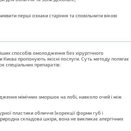
и для обличчя та зони декольте;
иявити перші ознаки старіння та сповільнити вікові
ніших способів омолодження без хірургічного
ки Києва пропонують якісні послуги. Суть методу полягає
ок спеціальних препаратів:
адження мімічних зморшок на лобі, навколо очей і між
рної пластики обличчя (корекції форми губ і
природна складова шкіри, вона не викликає алергічних