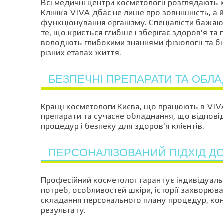
Всі медичні центри косметології розглядають 
Клініка VIVA дбає не лише про зовнішність, а
функціонування організму. Спеціалісти бажают
те, що криється глибше і зберігає здоров’я та 
володіють глибокими знаннями фізіології та бі
різних етапах життя.
БЕЗПЕЧНІ ПРЕПАРАТИ ТА ОБЛ
Кращі косметологи Києва, що працюють в VIVA 
препарати та сучасне обладнання, що відпові
процедур і безпеку для здоров’я клієнтів.
ПЕРСОНАЛІЗОВАНИЙ ПІДХІД Д
Професійний косметолог гарантує індивідуаль
потреб, особливостей шкіри, історії захворюв
складання персонального плану процедур, кон
результату.