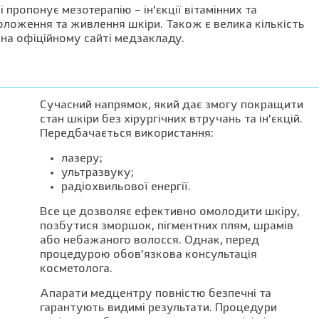
 пропонує мезотерапію – ін'єкції вітамінних та
оложення та живлення шкіри. Також є велика кількість
на офіційному сайті медзакладу.
Сучасний напрямок, який дає змогу покращити
стан шкіри без хірургічних втручань та ін’єкцій.
Передбачається використання:
лазеру;
ультразвуку;
радіохвильової енергії.
Все це дозволяє ефективно омолодити шкіру,
позбутися зморшок, пігментних плям, шрамів
або небажаного волосся. Однак, перед
процедурою обов’язкова консультація
косметолога.
Апарати медцентру повністю безпечні та
гарантують видимі результати. Процедури