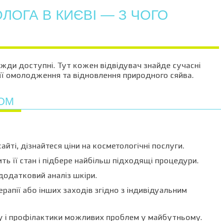
ЛОГА В КИЄВІ — З ЧОГО
авжди доступні. Тут кожен відвідувач знайде сучасні
її омолодження та відновлення природного сяйва.
ОМ
айті, дізнайтеся ціни на косметологічні послуги.
ить її стан і підбере найбільш підходящі процедури.
додатковий аналіз шкіри.
ерапії або інших заходів згідно з індивідуальним
ду і профілактики можливих проблем у майбутньому.