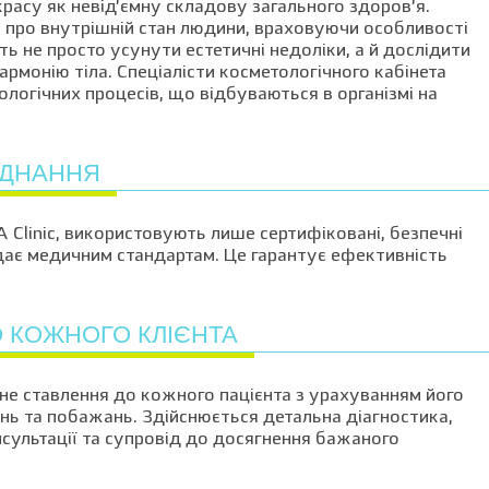
красу як невід’ємну складову загального здоров’я.
 й про внутрішній стан людини, враховуючи особливості
ь не просто усунути естетичні недоліки, а й дослідити
гармонію тіла. Спеціалісти косметологічного кабінета
ологічних процесів, що відбуваються в організмі на
АДНАННЯ
Clinic, використовують лише сертифіковані, безпечні
дає медичним стандартам. Це гарантує ефективність
О КОЖНОГО КЛІЄНТА
не ставлення до кожного пацієнта з урахуванням його
ань та побажань. Здійснюється детальна діагностика,
сультації та супровід до досягнення бажаного