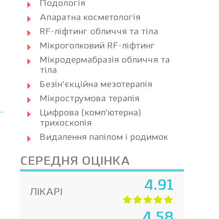
Подологія
Апаратна косметологія
RF-ліфтинг обличчя та тіла
Мікроголковий RF-ліфтинг
Мікродермабразія обличчя та
тіла
Безін'єкційна мезотерапія
Мікрострумова терапія
Цифрова (комп’ютерна)
трихоскопія
Видалення папілом і родимок
СЕРЕДНЯ ОЦІНКА
4.91
ЛІКАРІ
4.58