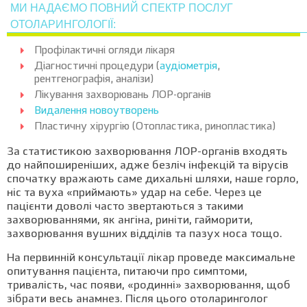
МИ НАДАЄМО ПОВНИЙ СПЕКТР ПОСЛУГ
ОТОЛАРИНГОЛОГІЇ:
Профілактичні огляди лікаря
Діагностичні процедури (
аудіометрія
,
рентгенографія, аналізи)
Лікування захворювань ЛОР-органів
Видалення новоутворень
Пластичну хірургію (Отопластика, ринопластика)
За статистикою захворювання ЛОР-органів входять
до найпоширеніших, адже безліч інфекцій та вірусів
спочатку вражають саме дихальні шляхи, наше горло,
ніс та вуха «приймають» удар на себе. Через це
пацієнти доволі часто звертаються з такими
захворюваннями, як ангіна, риніти, гайморити,
захворювання вушних відділів та пазух носа тощо.
На первинній консультації лікар проведе максимальне
опитування пацієнта, питаючи про симптоми,
тривалість, час появи, «родинні» захворювання, щоб
зібрати весь анамнез. Після цього отоларинголог