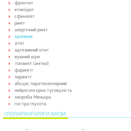
фронтит
етмоїдит
сфеноіліт
риніт
алергічний риніт
хропіння
отит
адгезивний отит
вушний шум
тонзиліт (ангіна)
фарингіт
ларингіт
абсцес паратонзіллярний
нейросенсорна туговухість
хвороба Меньєра
гостра глухота
ОТОЛАРИНГОЛОГИ КИЄВА