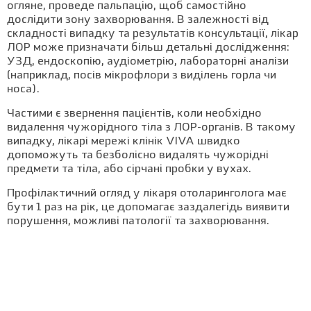
огляне, проведе пальпацію, щоб самостійно
дослідити зону захворювання. В залежності від
складності випадку та результатів консультації, лікар
ЛОР може призначати більш детальні дослідження:
УЗД, ендоскопію, аудіометрію, лабораторні аналізи
(наприклад, посів мікрофлори з виділень горла чи
носа).
Частими є звернення пацієнтів, коли необхідно
видалення чужорідного тіла з ЛОР-органів. В такому
випадку, лікарі мережі клінік VIVA швидко
допоможуть та безболісно видалять чужорідні
предмети та тіла, або сірчані пробки у вухах.
Профілактичний огляд у лікаря отоларинголога має
бути 1 раз на рік, це допомагає заздалегідь виявити
порушення, можливі патології та захворювання.