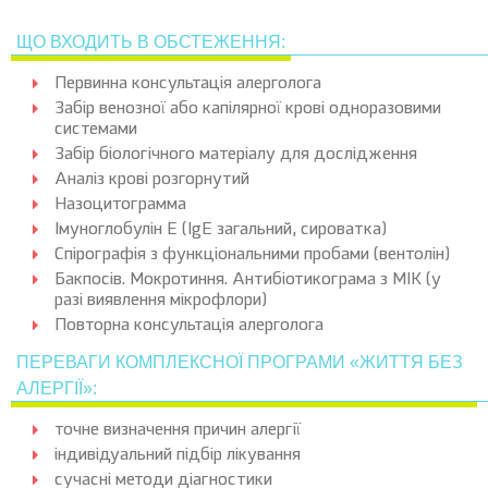
ЩО ВХОДИТЬ В ОБСТЕЖЕННЯ:
Первинна консультація алерголога
Забір венозної або капілярної крові одноразовими
системами
Забір біологічного матеріалу для дослідження
Аналіз крові розгорнутий
Назоцитограмма
Імуноглобулін E (IgЕ загальний, сироватка)
Спірографія з функціональними пробами (вентолін)
Бакпосів. Мокротиння. Антибіотикограма з МІК (у
разі виявлення мікрофлори)
Повторна консультація алерголога
ПЕРЕВАГИ КОМПЛЕКСНОЇ ПРОГРАМИ «ЖИТТЯ БЕЗ
АЛЕРГІЇ»:
точне визначення причин алергії
індивідуальний підбір лікування
сучасні методи діагностики