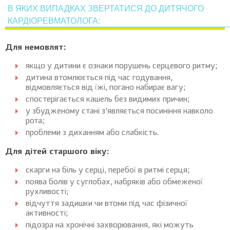
В ЯКИХ ВИПАДКАХ ЗВЕРТАТИСЯ ДО ДИТЯЧОГО
КАРДІОРЕВМАТОЛОГА:
Для немовлят:
якщо у дитини є ознаки порушень серцевого ритму;
дитина втомлюється під час годування,
відмовляється від їжі, погано набирає вагу;
спостерігається кашель без видимих причин;
у збудженому стані з’являється посиніння навколо
рота;
проблеми з диханням або слабкість.
Для дітей старшого віку:
скарги на біль у серці, перебої в ритмі серця;
поява болів у суглобах, набряків або обмеженої
рухливості;
відчуття задишки чи втоми під час фізичної
активності;
підозра на хронічні захворювання, які можуть