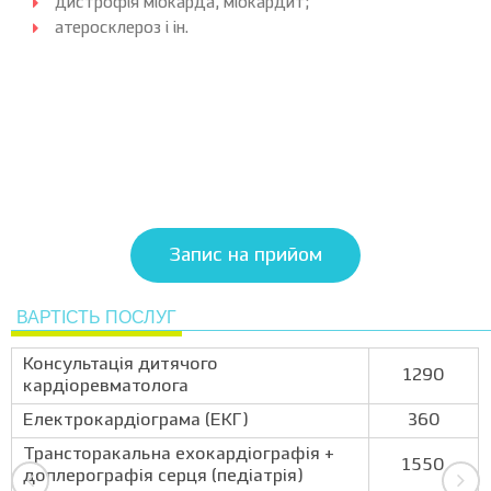
дистрофія міокарда, міокардит;
атеросклероз і ін.
Запис на прийом
ВАРТІСТЬ ПОСЛУГ
Консультація дитячого
1290
кардіоревматолога
Електрокардіограма (ЕКГ)
360
Трансторакальна ехокардіографія +
1550
доплерографія серця (педіатрія)