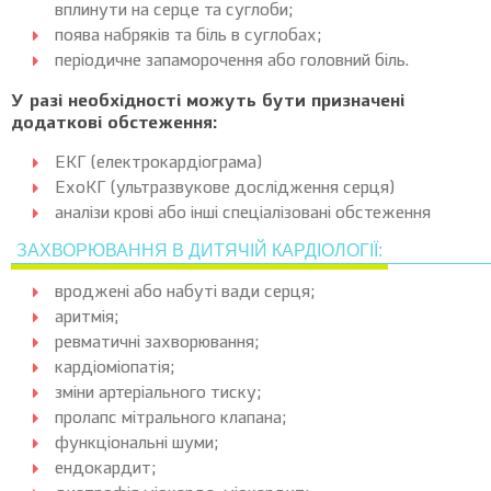
вплинути на серце та суглоби;
поява набряків та біль в суглобах;
періодичне запаморочення або головний біль.
У разі необхідності можуть бути призначені
додаткові обстеження:
ЕКГ (електрокардіограма)
ЕхоКГ (ультразвукове дослідження серця)
аналізи крові або інші спеціалізовані обстеження
ЗАХВОРЮВАННЯ В ДИТЯЧІЙ КАРДІОЛОГІЇ:
вроджені або набуті вади серця;
аритмія;
ревматичні захворювання;
кардіоміопатія;
зміни артеріального тиску;
пролапс мітрального клапана;
функціональні шуми;
ендокардит;