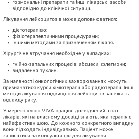
гормональні препарати та інші лікарські засоби
відповідно до клінічної ситуації.
Лікування лейкоцитозів може доповнюватися:
дієтотерапією;
фізіотерапевтичними процедурами;
іншими методами за призначенням лікаря.
Хірургічне втручання необхідне у випадках:
гнійно-запальних процесів: абсцеси, флегмони;
видалення пухлин.
За наявності онкологічних захворюваннях можуть
призначатися курси хіміотерапії або радіотерапії. Інші
методи лікування підвищення лейкоцитів залежать
від виду раку.
У мережі клінік VIVA працює досвідчений штат
лікарів, які на власному досвіді знають, яка терапія є
найефективнішою. До кожного конкретного випадку
вони підходять індивідуально. Пацієнт може
записатися на консультацію для лікування