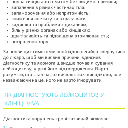
поява синців або гематом без видимої причини;
запалення в різних частинах тіла;
запаморочення або непритомність;
зниження апетиту та втрата ваги;
задишка та проблеми з диханням;
біль у різних органах або кінцівках;
дратівливість та підвищена втомлюваність;
погіршення зору.
За появи цих симптомів необхідно негайно звернутися
до лікаря, щоб він виявив причини, здійснив
діагностику та якомога швидше почав лікування
лейкоцитозу, у разі його підтвердження. Варто
розуміти, що стан часто виявляється випадково, але
незважаючи на це, його не варто ігнорувати.
ЯК ДІАГНОСТУЮТЬ ЛЕЙКОЦИТОЗ У
КЛІНІЦІ VIVA
Діагностика порушень крові зазвичай включає: