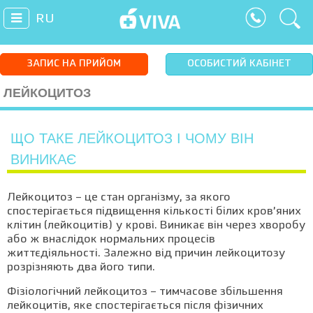
RU
ЗАПИС НА ПРИЙОМ
ОСОБИСТИЙ КАБІНЕТ
ЛЕЙКОЦИТОЗ
ЩО ТАКЕ ЛЕЙКОЦИТОЗ І ЧОМУ ВІН
ВИНИКАЄ
Лейкоцитоз – це стан організму, за якого
спостерігається підвищення кількості білих кров’яних
клітин (лейкоцитів) у крові. Виникає він через хворобу
або ж внаслідок нормальних процесів
життєдіяльності. Залежно від причин лейкоцитозу
розрізняють два його типи.
Фізіологічний лейкоцитоз – тимчасове збільшення
лейкоцитів, яке спостерігається після фізичних