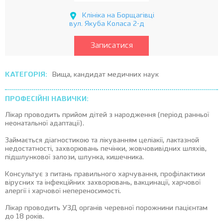
Клініка на Борщагівці
вул. Якуба Коласа 2-д
Записатися
КАТЕГОРІЯ:
Вища, кандидат медичних наук
ПРОФЕСІЙНІ НАВИЧКИ:
Лікар проводить прийом дітей з народження (період ранньої
неонатальної адаптації).
Займається діагностикою та лікуванням целіакії, лактазной
недостатності, захворювань печінки, жовчовивідних шляхів,
підшлункової залози, шлунка, кишечника.
Консультує з питань правильного харчування, профілактики
вірусних та інфекційних захворювань, вакцинації, харчової
алергії і харчової непереносимості.
Лікар проводить УЗД органів черевної порожнини пацієнтам
до 18 років.