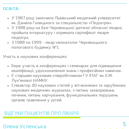
ОСВІТА:
У 1987 році закінчила Львівський медичний університет
ім. Данила Галицького за спеціальністю «Педіатрія».
У 1988 році на базі Чернівецької дитячої обласної лікарні,
пройшла інтернатуру і отримала сертифікат лікаря-
педіатра.
З 1988 по 1999 - лікар-неонатолог Чернівецького
пологового будинку №1.
Участь в наукових конференціях:
Бере участь в конференціях і семінарах для підвищення
кваліфікації, удосконалення знань і професійних навичок.
Є старшим науковим співробітником ГУ ІПАГ ім. Е.М.
Лук'янової НАМНУ.
Співавтор 40 наукових статей у вітчизняних та зарубіжних
наукових медичних журналах, з питань захворювань
печінки, питань харчування, функціональних порушень
органів травлення у дітей.
ВІДГУКИ ПАЦІЄНТІВ ПРО ЛІКАРЯ
5
Олена Успенська