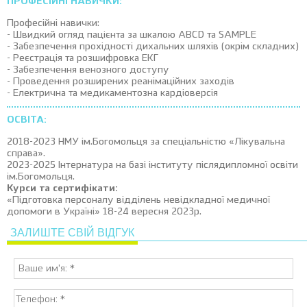
ПРОФЕСІЙНІ НАВИЧКИ:
Професійні навички:
- Швидкий огляд пацієнта за шкалою ABCD та SAMPLE
- Забезпечення прохідності дихальних шляхів (окрім складних)
- Реєстрація та розшифровка ЕКГ
- Забезпечення венозного доступу
- Проведення розширених реанімаційних заходів
- Електрична та медикаментозна кардіоверсія
ОСВІТА:
2018-2023 НМУ ім.Богомольця за спеціальністю «Лікувальна
справа».
2023-2025 Інтернатура на базі інституту післядипломної освіти
ім.Богомольця.
Курси та сертифікати:
«Підготовка персоналу відділень невідкладної медичної
допомоги в Україні» 18-24 вересня 2023р.
ЗАЛИШТЕ СВІЙ ВІДГУК