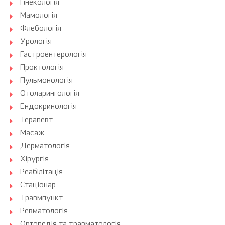
Гінекологія
Мамологія
Флебологія
Урологія
Гастроентерологія
Проктологія
Пульмонологія
Отоларингологія
Ендокринологія
Терапевт
Масаж
Дерматологія
Хірургія
Реабілітація
Стаціонар
Травмпункт
Ревматологія
Ортопедія та травматологія