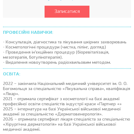
Записатися
ПРОФЕСІЙНІ НАВИЧКИ:
- Консультація, діагностика та лікування шкірних захворювань
- Косметологічні процедури (чистка, пілінг, догляд)
- Проведення ін’єкційних процедур (біоревіталізація,
мезотерапія, ботулінотерапія).
- Видалення новоутворень радіохвильовим методом.
ОСВІТА:
2022 – закінчила Національний медичний університет ім. О. О.
Богомольця за спеціальністю «Лікувальна справа», кваліфікація
«Лікар».
2021 – отримала сертифікат з косметології на базі академії
професійної освіти спеціалістів індустрії краси «Партнер +»
2025 – інтернатура на базі Української військової медичної
академії за спеціальністю «Дерматовенерологія».
2026 – отримала сертифікат лікаря-спеціаліста за спеціальністю
«Хірургічна дерматологія» на базі Української військової
медичної академії.