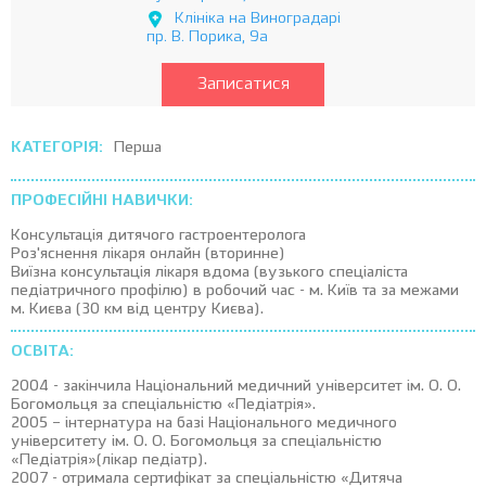
Клініка на Виноградарі
пр. В. Порика, 9а
Записатися
КАТЕГОРІЯ:
Перша
ПРОФЕСІЙНІ НАВИЧКИ:
Консультація дитячого гастроентеролога
Роз'яснення лікаря онлайн (вторинне)
Виїзна консультація лікаря вдома (вузького спеціаліста
педіатричного профілю) в робочий час - м. Київ та за межами
м. Києва (30 км від центру Києва).
ОСВІТА:
2004 - закінчила Національний медичний університет ім. О. О.
Богомольця за спеціальністю «Педіатрія».
2005 – інтернатура на базі Національного медичного
університету ім. О. О. Богомольця за спеціальністю
«Педіатрія»(лікар педіатр).
2007 - отримала сертифікат за спеціальністю «Дитяча