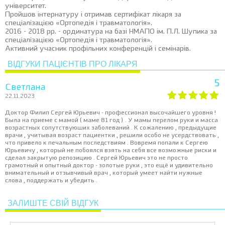
університет.
Пройшов інтернатуру і отримав сертифікат лікаря за
спеціалізацією «Ортопедія і травматологія».
2016 - 2018 рр. - ординатура на базі НМАПО ім. П.Л. Шупика за
спеціалізацією «Ортопедія і травматологія».
Активний учасник профільних конференцій і семінарів.
ВІДГУКИ ПАЦІЄНТІВ ПРО ЛІКАРЯ
5
Светлана
22.11.2023
Доктор Филип Сергей Юрьевич - профессионал высочайшего уровня !
Была на приеме с мамой ( маме 81 год ) . У мамы перелом руки и масса
возрастных сопутствуюших заболеваний . К сожалению , предыдущие
врачи , учитывая возраст пациентки , решили особо не усердствовать ,
что привело к печальным последствиям . Вовремя попали к Сергею
Юрьевичу , который не побоялся взять на себя все возможные риски и
сделал закрытую репозицию . Сергей Юрьевич это не просто
грамотный и опытный доктор - золотые руки , это ещё и удивительно
внимательный и отзывчивый врач , который умеет найти нужные
слова , поддержать и убедить .
ЗАЛИШТЕ СВІЙ ВІДГУК