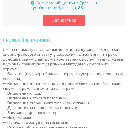
Хірургічний центр на Троєщині
вул. Оноре де Бальзака, 85а
Записатися
ПРОФЕСІЙНІ НАВИЧКИ:
Лікар спеціалізується на діагностиці та лікуванні захворювань
опорно-рухового апарату у дорослих і дітей від п'яти років.
Володіє повним спектром амбулаторних послуг, маніпуляціями
в умовах травмпункту і різними методами хірургічних
втручань:
— Блокада (паравертебральна, періартикулярна, періневральна,
локальна);
— Видалення доброякісних утворень м'яких тканин (атероми,
ліпоми, гігроми, ангіоми та ін.), гігроми;
— Видалення кліща;
— Видалення нігтьової пластинки;
— Видалення стороннього тіла м'яких тканин;
— Діагностична пункція м'яких тканин;
— Лікування врослого нігтя;
— Некректомія;
— Пункція і дренування гематоми;
— Розтин глибокого і поверхневого гнійника;