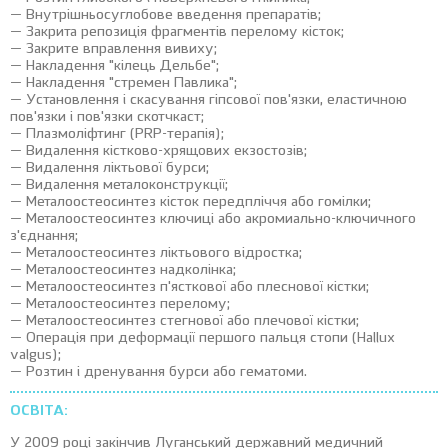
— Внутрішньосуглобове введення препаратів;
— Закрита репозиція фрагментів перелому кісток;
— Закрите вправлення вивиху;
— Накладення "кілець Дельбе";
— Накладення "стремен Павлика";
— Установлення і скасування гіпсової пов'язки, еластичною
пов'язки і пов'язки скотчкаст;
— Плазмоліфтинг (PRP-терапія);
— Видалення кістково-хрящових екзостозів;
— Видалення ліктьової бурси;
— Видалення металоконструкції;
— Металоостеосинтез кісток передпліччя або гомілки;
— Металоостеосинтез ключиці або акромиально-ключичного
з'єднання;
— Металоостеосинтез ліктьового відростка;
— Металоостеосинтез надколінка;
— Металоостеосинтез п'ясткової або плеснової кістки;
— Металоостеосинтез перелому;
— Металоостеосинтез стегнової або плечової кістки;
— Операція при деформації першого пальця стопи (Hallux
valgus);
— Розтин і дренування бурси або гематоми.
ОСВІТА:
У 2009 році закінчив Луганський державний медичний