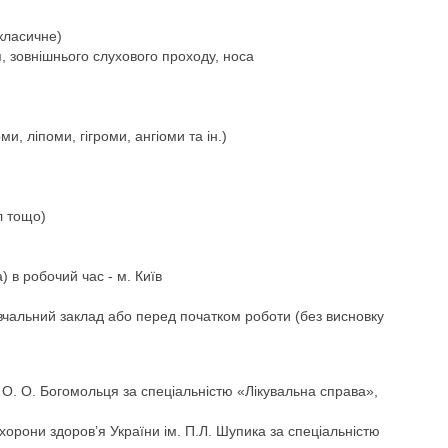
класичне)
я, зовнішнього слухового проходу, носа
, ліпоми, гігроми, ангіоми та ін.)
л тощо)
) в робочий час - м. Київ
вчальний заклад або перед початком роботи (без висновку
 О. О. Богомольця за спеціальністю «Лікувальна справа»,
хорони здоров’я України ім. П.Л. Шупика за спеціальністю