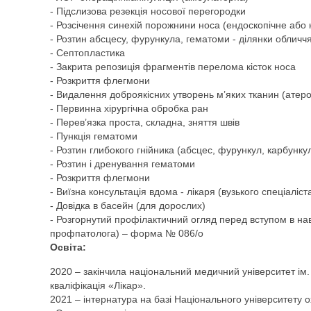
- Підслизова резекція носової перегородки
- Розсічення синехій порожнини носа (ендоскопічне або 
- Розтин абсцесу, фурункула, гематоми - ділянки обличч
- Септопластика
- Закрита репозиція фрагментів перелома кісток носа
- Розкриття флегмони
- Видалення доброякісних утворень м’яких тканин (атероми
- Первинна хірургічна обробка ран
- Перев’язка проста, складна, зняття швів
- Пункція гематоми
- Розтин глибокого гнійника (абсцес, фурункул, карбунку
- Розтин і дренування гематоми
- Розкриття флегмони
- Виїзна консультація вдома - лікаря (вузького спеціаліста
- Довідка в басейн (для дорослих)
- Розгорнутий профілактичний огляд перед вступом в на
профпатолога) – форма № 086/о
Освіта:
2020 – закінчила національний медичний університет ім.
кваліфікація «Лікар».
2021 – інтернатура на базі Національного університету о