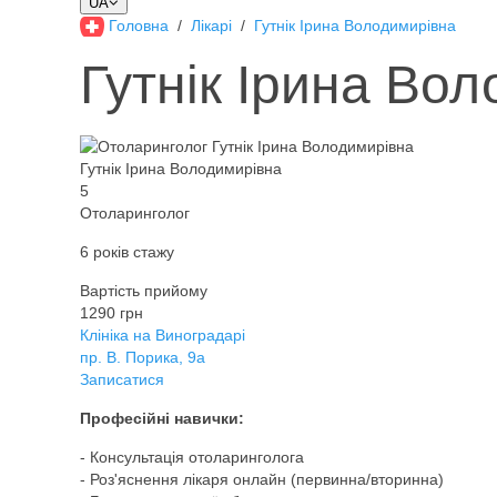
UA
Головна
Лікарі
Гутнік Ірина Володимирівна
Гутнік Ірина Во
Гутнік Ірина Володимирівна
5
Отоларинголог
6 років стажу
Вартість прийому
1290 грн
Клініка на Виноградарі
пр. В. Порика, 9а
Записатися
Професійні навички:
- Консультація отоларинголога
- Роз'яснення лікаря онлайн (первинна/вторинна)