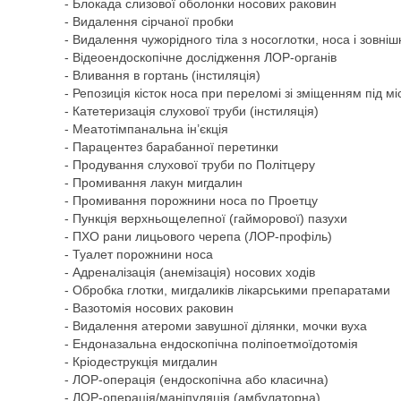
- Блокада слизової оболонки носових раковин
- Видалення сірчаної пробки
- Видалення чужорідного тіла з носоглотки, носа і зовні
- Відеоендоскопічне дослідження ЛОР-органів
- Вливання в гортань (інстиляція)
- Репозиція кісток носа при переломі зі зміщенням під м
- Катетеризація слухової труби (інстиляція)
- Меатотімпанальна ін’єкція
- Парацентез барабанної перетинки
- Продування слухової труби по Політцеру
- Промивання лакун мигдалин
- Промивання порожнини носа по Проетцу
- Пункція верхньощелепної (гайморової) пазухи
- ПХО рани лицьового черепа (ЛОР-профіль)
- Туалет порожнини носа
- Адреналізація (анемізація) носових ходів
- Обробка глотки, мигдаликів лікарськими препаратами
- Вазотомія носових раковин
- Видалення атероми завушної ділянки, мочки вуха
- Ендоназальна ендоскопічна поліпоетмоїдотомія
- Кріодеструкція мигдалин
- ЛОР-операція (ендоскопічна або класична)
- ЛОР-операція/маніпуляція (амбулаторна)