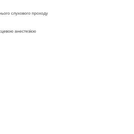
шнього слухового проходу
ісцевою анестезією