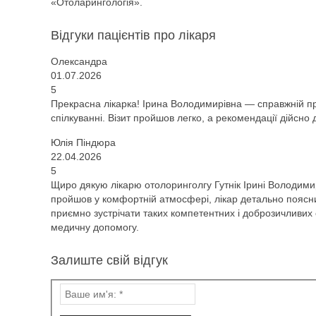
«Отоларингологія».
Відгуки пацієнтів про лікаря
Олександра
01.07.2026
5
Прекрасна лікарка! Ірина Володимирівна — справжній п
спілкуванні. Візит пройшов легко, а рекомендації дійсн
Юлія Піндюра
22.04.2026
5
Щиро дякую лікарю отолоринголгу Гутнік Ірині Володими
пройшов у комфортній атмосфері, лікар детально поясн
приємно зустрічати таких компетентних і доброзичливих с
медичну допомогу.
Залиште свій відгук