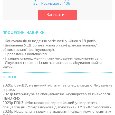
вул. Ревуцького, 40б
Записатися
ПРОФЕСІЙНІ НАВИЧКИ:
- Консультація та ведення вагітності у жінок з 18 років.
- Виконання УЗД органів малого тазу(трансвагінально/
абдомінально),фолікулометрії.
- Проведення кольпоскопії.
- Лазерне омолодження піхви/лікування нетримання сечі.
- Лікування гінекологічних захворювань, лікування шийки
матки.
ОСВІТА:
2020р СумДУ, медичний інститут за спеціалізацією Лікувальна
справа.
2023р Інтернатура за спеціальністю Акушерство та гінекологія
ПВНЗ КМУ
2023р ПВНЗ «Міжнародний європейський університет»
спеціалізація «Ультразвукова діагностика» ТУ з «Кольпоскопії»
2024р Національна медична академія післядипломної освіти ім