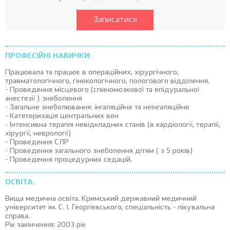
Записатися
ПРОФЕСІЙНІ НАВИЧКИ:
Працювала та працює в операційних, хірургічного,
травматологічного, гінекологічного, пологового відділення.
- Проведення місцевого (спиномозкової та епідуральної
анестезії ) знеболення
- Загальне знеболювання: інгаляційне та неінгаляційне
- Катетеризація центральних вен
- Інтенсивна терапія невідкладних станів (в кардіології, терапії,
хірургії, неврології)
- Проведення СЛР
- Проведення загального знеболення дітям ( з 5 років)
- Проведення процедурних седацій.
ОСВІТА:
Вища медична освіта. Кримський державний медичний
університет ім. С. І. Георгієвського, спеціальність - лікувальна
справа.
Рік закінчення: 2003 рік