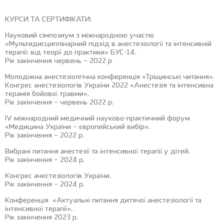
КУРСИ ТА СЕРТИФІКАТИ:
Науковий сімпозиум з міжнародною участю
«Мультидисциплінарний підхід в анестезіології та інтенсивній
терапії: від теорії до практики» БУС-14.
Рік закінчення червень
–
2022 р
Молодіжна анестезіолгічна конференція «Тріщинські читання».
Конгрес анестезіологів України 2022 «Анестезія та інтенсивна
терамія бойової травми».
Рік закінчення – червень 2022 р.
IV міжнародний медичний науково-практичний форум
«Медицина України – європейський вибір».
Рік закінчення
–
2022 р.
Вибрані питання анестезії та інтенсивної терапії у дітей.
Рік закінчення
–
2024 р.
Конгрес анестезіологів України.
Рік закінчення
–
2024 р.
Конференція «Актуальні питання дитячої анестезіології та
інтенсивної терапії».
Рік закінчення 2023 р.