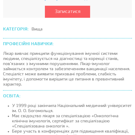
Записатися
КАТЕГОРІЯ:
Вища
ПРОФЕСІЙНІ НАВИЧКИ:
Лікар вивчає принципи функціонування імунної системи
людини, спеціалізується на діагностиці та корекції станів,
пов'язаних з імунними порушеннями. Лікар-імунолог
займається контролем та забезпеченням вакцинації населення.
Спеціаліст може виявити приховані проблеми, слабкість
імунітету, і допомогти вирішити це питання в превентивний
характер.
ОСВІТА:
У 1999 році закінчила Національний медичний університет
ім. О. О. Богомольця.
Має свідоцтво лікаря за спеціалізацією «Онкологічна
клінічна імунологія, сертифікат за спеціалізацією
«Спеціалізована онкологія ».
Бере участь в конференціях для підвищення кваліфікації,