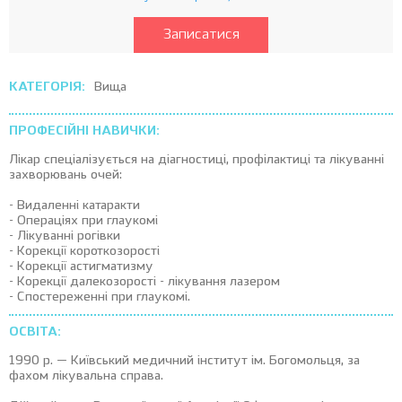
Записатися
КАТЕГОРІЯ:
Вища
ПРОФЕСІЙНІ НАВИЧКИ:
Лікар спеціалізується на діагностиці, профілактиці та лікуванні
захворювань очей:
- Видаленні катаракти
- Операціях при глаукомі
- Лікуванні рогівки
- Корекції короткозорості
- Корекції астигматизму
- Корекції далекозорості - лікування лазером
- Спостереженні при глаукомі.
ОСВІТА:
1990 р. — Київський медичний інститут ім. Богомольця, за
фахом лікувальна справа.