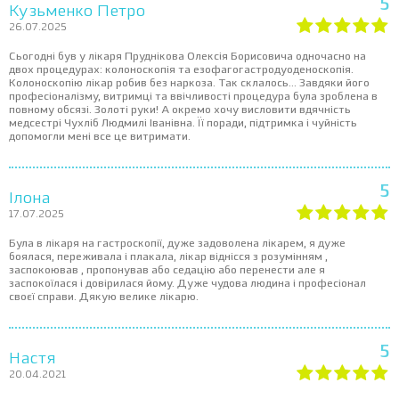
5
Кузьменко Петро
26.07.2025
Сьогодні був у лікаря Пруднікова Олексія Борисовича одночасно на
двох процедурах: колоноскопія та езофагогастродуоденоскопія.
Колоноскопію лікар робив без наркоза. Так склалось... Завдяки його
професіоналізму, витримці та ввічливості процедура була зроблена в
повному обсязі. Золоті руки! А окремо хочу висловити вдячність
медсестрі Чухліб Людмилі Іванівна. Її поради, підтримка і чуйність
допомогли мені все це витримати.
5
Ілона
17.07.2025
Була в лікаря на гастроскопії, дуже задоволена лікарем, я дуже
боялася, переживала і плакала, лікар віднісся з розумінням ,
заспокоював , пропонував або седацію або перенести але я
заспокоїлася і довірилася йому. Дуже чудова людина і професіонал
своєї справи. Дякую велике лікарю.
5
Настя
20.04.2021