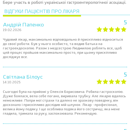
Бере участь в роботі української гастроентерологічної асоціації.
ВІДГУКИ ПАЦІЄНТІВ ПРО ЛІКАРЯ
5
Андрій Папенко
19.02.2026
Чудовий лікар, максимально відповідально й прискіпливо відноситься
до своєї роботи. Був у нього особисто, та водив батька на
гастроекдоскопію. Разом з медсестрою Людмилою роблять все, щоб
цей процес пройшов максимально просто, при цьому прискіпливо
досліджує все.
5
Світлана Білоус
14.10.2025
Сьогодні була на прийомі у Олексія Борисовича. Робила гастроскопію.
Дуже боялася, вела себе погано, виривала трубку. Але лікарю вдалось
неможливе. Попри мої страхи та далеко не зразкову поведінку, він
досконало і прискіпливо дослідив мій шлунок. Лікар - професіонал,
велика йому подяку. І ще особлива подяка його сестричці, яка мене
гладила, тримала за руку, заспокоювала. Рекомендую.