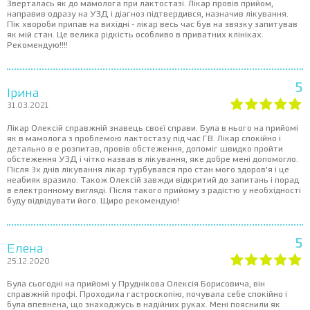
Зверталась як до мамолога при лактостазі. Лікар провів прийом,
направив одразу на УЗД і діагноз підтвердився, назначив лікування.
Пік хвороби припав на вихідні - лікар весь час був на звязку запитував
як мій стан. Це велика рідкість особливо в приватних клініках.
Рекомендую!!!!
5
Ірина
31.03.2021
Лікар Олексій справжній знавець своєї справи. Була в нього на прийомі
як в мамолога з проблемою лактостазу під час ГВ. Лікар спокійно і
детально в е розпитав, провів обстеження, допоміг швидко пройти
обстеження УЗД і чітко назвав в лікування, яке добре мені допомогло.
Після 3х днів лікування лікар турбувався про стан мого здоров’я і це
неабияк вразило. Також Олексій завжди відкритий до запитань і порад
в електронному вигляді. Після такого прийому з радістю у необхідності
буду відвідувати його. Щиро рекомендую!
5
Елена
25.12.2020
Була сьогодні на прийомі у Пруднікова Олексія Борисовича, він
справжній профі. Проходила гастроскопію, почувала себе спокійно і
була впевнена, що знаходжусь в надійних руках. Мені пояснили як