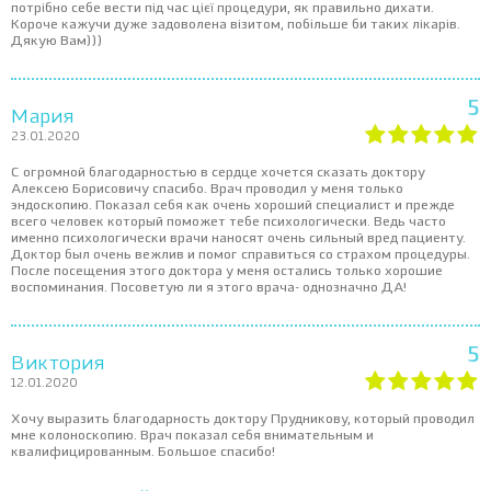
потрібно себе вести під час цієї процедури, як правильно дихати.
Короче кажучи дуже задоволена візитом, побільше би таких лікарів.
Дякую Вам)))
5
Мария
23.01.2020
С огромной благодарностью в сердце хочется сказать доктору
Алексею Борисовичу спасибо. Врач проводил у меня только
эндоскопию. Показал себя как очень хороший специалист и прежде
всего человек который поможет тебе психологически. Ведь часто
именно психологически врачи наносят очень сильный вред пациенту.
Доктор был очень вежлив и помог справиться со страхом процедуры.
После посещения этого доктора у меня остались только хорошие
воспоминания. Посоветую ли я этого врача- однозначно ДА!
5
Виктория
12.01.2020
Хочу выразить благодарность доктору Прудникову, который проводил
мне колоноскопию. Врач показал себя внимательным и
квалифицированным. Большое спасибо!