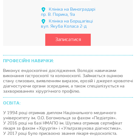
Клініка на Виноградарі
пр. В. Порика, 9а
Клініка на Борщагівці
вул. Якуба Коласа 2-д
Записатися
ПРОФЕСІЙНІ НАВИЧКИ:
Виконує ендоскопічні дослідження. Володіє навичками
виконання гастроскопії та колоноскопії. Займається оцінкою
стану слизових, виявленням виразок, ерозій і джерел кровотечі
діагностуючи органи зсередини, а також спеціалізується на
захворюваннях хірургічного профілю.
ОСВІТА:
У 1994 році отримав диплом Національного медичного
університету ім. О.О. Богомольця за фахом «Педіатрія».
У 2016 році на базі НМАПО ім. Шупика отримав сертифікат
лікаря за фахом «Хірургія» і «Ультразвукова діагностика».
У 2017 році було присвоєно звання лікаря-ендоскопіста.