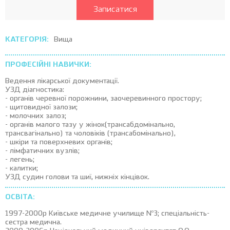
Записатися
КАТЕГОРІЯ:
Вища
ПРОФЕСІЙНІ НАВИЧКИ:
Ведення лікарської документації.
УЗД діагностика:
- органів черевної порожнини, заочеревинного простору;
- щитовидної залози;
- молочних залоз;
- органів малого тазу у жінок(трансабдомінально,
трансвагінально) та чоловіків (трансабомінально),
- шкіри та поверхневих органів;
- лімфатичних вузлів;
- легень;
- калитки;
УЗД судин голови та шиї, нижніх кінцівок.
ОСВІТА:
1997-2000р Київське медичне училище Nº3; спеціальність-
сестра медична.