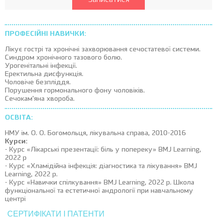
Записатися
ПРОФЕСІЙНІ НАВИЧКИ:
Лікує гострі та хронічні захворювання сечостатевої системи.
Синдром хронічного тазового болю.
Урогенітальні інфекції.
Еректильна дисфункція.
Чоловіче безпліддя.
Порушення гормонального фону чоловіків.
Сечокам'яна хвороба.
ОСВІТА:
НМУ ім. О. О. Богомольця, лікувальна справа, 2010-2016
Курси:
- Курс «Лікарські презентації: біль у попереку» BMJ Learning,
2022 р
- Курс «Хламідійна інфекція: діагностика та лікування» BMJ
Learning, 2022 р.
- Курс «Навички спілкування» BMJ Learning, 2022 р. Школа
функціональної та естетичної андрології при навчальному
центрі
СЕРТИФІКАТИ І ПАТЕНТИ