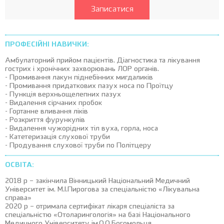
Записатися
ПРОФЕСІЙНІ НАВИЧКИ:
Амбулаторний прийом пацієнтів. Діагностика та лікування
гострих і хронічних захворювань ЛОР органів.
- Промивання лакун піднебінних мигдаликів
- Промивання придаткових пазух носа по Проїтцу
- Пункція верхньощелепних пазух
- Видалення сірчаних пробок
- Гортанне вливання ліків
- Розкриття фурункулів
- Видалення чужорідних тіл вуха, горла, носа
- Катетеризація слухової труби
- Продування слухової труби по Політцеру
ОСВІТА:
2018 р – закінчила Вінницький Національний Медичний
Університет ім. М.І.Пирогова за спеціальністю «Лікувальна
справа»
2020 р – отримала сертифікат лікаря спеціаліста за
спеціальністю «Отоларингологія» на базі Національного
Медичного Університету ім.О.О.Богомольця