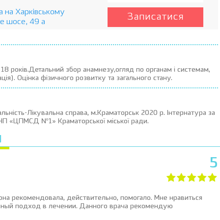
ка на Харківському
Записатися
е шосе, 49 а
з 18 років.Детальний збор анамнезу,огляд по органам і системам,
ція). Оцінка фізичного розвитку та загального стану.
ьність-Лікувальна справа, м.Краматорськ 2020 р. Інтернатура за
КНП «ЦПМСД №1» Краматорської міської ради.
Я
5
она рекомендовала, действительно, помогало. Мне нравиться
нный подход в лечении. Данного врача рекомендую