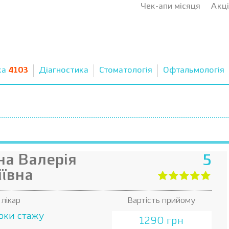
Чек-апи місяця
Акці
ка
4103
Діагностика
Стоматологія
Офтальмологія
а Валерія
5
іївна
 лікар
Вартість прийому
оки стажу
1290 грн