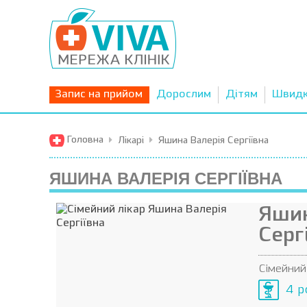
Запис на прийом
Дорослим
Дітям
Швид
Головна
Лікарі
Яшина Валерія Сергіївна
ЯШИНА ВАЛЕРІЯ СЕРГІЇВНА
Яшин
Серг
Сімейний
4 р