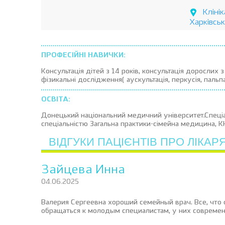
Кліні
Харківськ
ПРОФЕСІЙНІ НАВИЧКИ:
Консультація дітей з 14 років, консультація дорослих 
фізикальні дослідження( аускультація, перкусія, пальпа
ОСВІТА:
Донецький національний медичний університет.Спеціал
спеціальністю Загальна практики-сімейна медицина, 
ВІДГУКИ ПАЦІЄНТІВ ПРО ЛІКАР
Зайцева Инна
04.06.2025
Валерия Сергеевна хороший семейный врач. Все, что 
обращаться к молодым специалистам, у них совреме