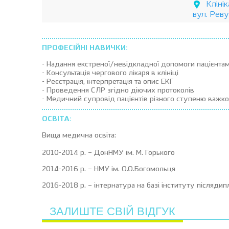
Кліні
вул. Рев
ПРОФЕСІЙНІ НАВИЧКИ:
- Надання екстреної/невідкладної допомоги пацієнта
- Консультація чергового лікаря в клініці
- Реєстрація, інтерпретація та опис ЕКГ
- Проведення СЛР згідно діючих протоколів
- Медичний супровід пацієнтів різного ступеню важко
ОСВІТА:
Вища медична освіта:
2010-2014 р. – ДонНМУ ім. М. Горького
2014-2016 р. – НМУ ім. О.О.Богомольця
2016-2018 р. – інтернатура на базі інституту післяди
ЗАЛИШТЕ СВІЙ ВІДГУК