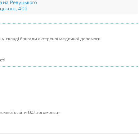
ка на Ревуцького
уцького, 40б
м у складі бригади екстреної медичної допомоги
сті
пломної освіти О.О.Богомольця