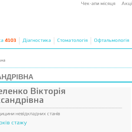
Чек-апи місяця
Акці
ка
4103
Діагностика
Стоматологія
Офтальмологія
вна
АНДРІВНА
ленко Вікторія
сандрівна
дицини невідкладних станів
оків стажу