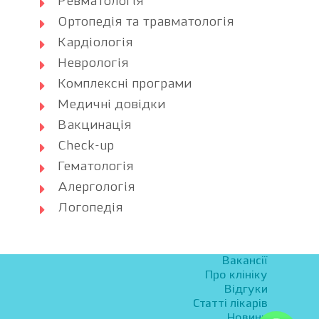
Ревматологія
Ортопедія та травматологія
Кардіологія
Неврологія
Комплексні програми
Медичні довідки
Вакцинація
Check-up
Гематологія
Алергологія
Логопедія
Вакансії
Про клініку
Відгуки
Статті лікарів
Новини