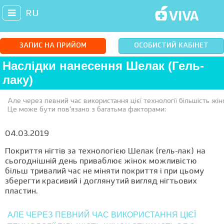
RU
ЗАПИС НА ПРИЙОМ
ОСОБИСТИЙ КАБІНЕТ
Наслідки нанесення Шелак (Гель-
лаку)
Але через певний час використання цієї технології більшість жі
Це може бути пов'язано з багатьма факторами:
04.03.2019
Покриття нігтів за технологією Шелак (гель-лак) на
сьогоднішній день приваблює жінок можливістю
більш тривалий час не міняти покриття і при цьому
зберегти красивий і доглянутий вигляд нігтьових
пластин.
АЛЕ ЧЕРЕЗ ПЕВНИЙ ЧАС ВИКОРИСТАННЯ ЦІЄЇ