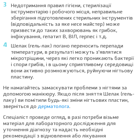
Недотримання правил гігієни, стерилізації
інструментарію і робочого місця, неправильне
зберігання підготовлених стерильних інструментів
(відповідальність за яке несе майстер) може
призвести до таких захворювань як грибок,
інфікування, гепатит В, ВІЛ, герпес і т.д.
Шелак (гель-лак) погано переносить перепади
температури, в результаті можуть з'являтися
мікротріщини, через які легко проникають бактерії
і спори грибів, і в цьому сприятливому середовищі
вони активно розмножуються, руйнуючи нігтьову
пластину.
Не намагайтесь замаскувати проблеми з нігтями за
допомогою манікюру. Якщо після зняття Шелак (гель-
лаку) ви помітили будь-які зміни нігтьових пластин,
зверніться до
дерматолога
.
Спеціаліст проведе огляд, в разі потреби візьме
матеріал для лабораторного дослідження для
уточнення діагнозу та надасть необхідні
рекомендації з відновлення або лікування